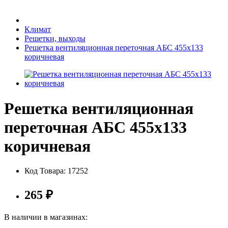
Бытовая техника
Климат
Решетки, выходы
Решетка вентиляционная переточная АБС 455х133
Хозяйственные товары
коричневая
Решетка вентиляционная
Строительные товары
переточная АБС 455х133
коричневая
Все для бани
Код Товара:
17252
265
₽
Блог
В наличии в магазинах: