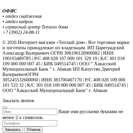
ОФИС
• отдел снабжения
• отдел кадров
• сервисный центр Теплого дома
+7 (3902) 24-88-11
© 2026 Интернет-магазин «Теплый дом». Все торговые марки
и логотипы принадлежат их владельцам. ИП Цареградский
Александр Валерьевич ОГРН 306190126900082 | ИНН
190103489785 | Р/С 408 028 107 000 101 329 19 | К/С 301 018
109 000 000 007 45 | БИК 049514745 | ООО " Хакасский
Муниципальный Банк " г. Абакан ИП Капустян Дмитрий
ВалерьевичОГРН
305245532600060 | ИНН 383700407170 | Р/С 408 028 109 000
101 533 32 | К/С 301 018 109 000 000 007 45 | БИК 049514745 |
ООО "Хакасский Муниципальный Банк" г. Абакан
Заказать звонок
Ваше имя русскими буквами не
менее 2-х символов.
Заказать
Отмена