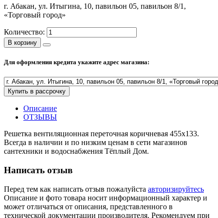
г. Абакан, ул. Итыгина, 10, павильон 05, павильон 8/1,
Полезные статьи
«Торговый город»
Количество:
В корзину
Новости и Акции
Для оформления кредита укажите адрес магазина:
Оплата и доставка
Купить в рассрочку
Сервис-центр
Описание
ОТЗЫВЫ
Адреса Сервис-центров
Решетка вентиляционная переточная коричневая 455х133.
Всегда в наличии и по низким ценам в сети магазинов
сантехники и водоснабжения Тёплый Дом.
Написать отзыв
Условия возврата товара
Перед тем как написать отзыв пожалуйста
авторизируйтесь
Описание и фото товара носит информационный характер и
может отличаться от описания, представленного в
технической документации производителя. Рекомендуем при