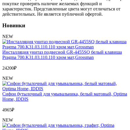
Обмен и возврат товара
покупке проверять наличие желаемых функций и
характеристик. Представленные цвета могут отличаться от
действительных. Не является публичной офертой.
Вакансии
Контакты
Новинки
NEW
Инсталляция унитаз подвесной GR-4455SQ белый клавиша
Pragma 700.K31.03.110.110 хром мат,Grossman
24200
₽
NEW
Сифон бутылочный для умывальника, белый матовый, Optima
Home, IDDIS
4965
₽
NEW