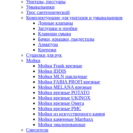
Унитазы, писсуары
Умывальники
Трос сантехнический
Комплектующие для унитазов и умывальников
Донные клапаны
Заглушки и пробки
Клавиши смыва
Бачки, крышки, пьедесталы
Арматура
Крепежи
Сушилки для рук
Мойки
Мойки Frank врезные
Мойки IDDIS
Мойки MLN накладные
Мойки FABIA PROFI врезные
Мойки MELANA врезные
Мойки врезные POTATO
Мойки врезные UKINOX
Мойки врезные Омега
Мойки врезные РМС
Мойки из искусственного камня
Мойки каменные Marrbaxx
Мойки эмалированные
Смесители