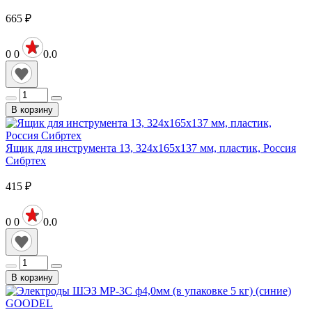
665
₽
0
0
0.0
В корзину
Ящик для инструмента 13, 324х165х137 мм, пластик, Россия
Сибртех
415
₽
0
0
0.0
В корзину