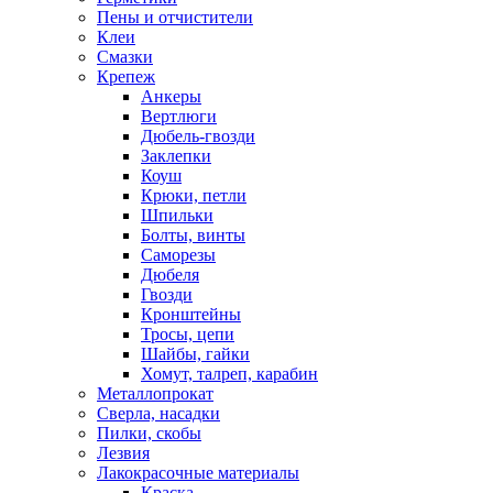
Пены и отчистители
Клеи
Смазки
Крепеж
Анкеры
Вертлюги
Дюбель-гвозди
Заклепки
Коуш
Крюки, петли
Шпильки
Болты, винты
Саморезы
Дюбеля
Гвозди
Кронштейны
Тросы, цепи
Шайбы, гайки
Хомут, талреп, карабин
Металлопрокат
Сверла, насадки
Пилки, скобы
Лезвия
Лакокрасочные материалы
Краска