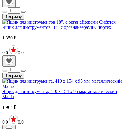
В корзину
Ящик для инструментов 18”, с органайзерами Сибртех
1 350
₽
0
0
0.0
В корзину
Ящик для инструмента, 410 х 154 х 95 мм, металлический
Matrix
1 904
₽
0
0
0.0