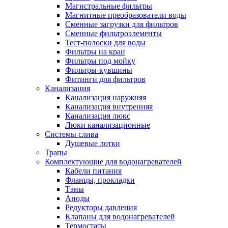
Магистральные фильтры
Полезные статьи
Магнитные преобразователи воды
Сменные загрузки для фильтров
Сменные фильтроэлементы
Тест-полоски для воды
Фильтры на кран
Фильтры под мойку
Новости и Акции
Фильтры-кувшины
Фитинги для фильтров
Канализация
Оплата и доставка
Канализация наружняя
Сервис-центр
Канализация внутренняя
Канализация люкс
Люки канализационные
Адреса Сервис-центров
Системы слива
Душевые лотки
Трапы
Комплектующие для водонагревателей
Кабели питания
Условия возврата товара
Фланцы, прокладки
Тэны
Аноды
Редукторы давления
Клапаны для водонагревателей
Термостаты