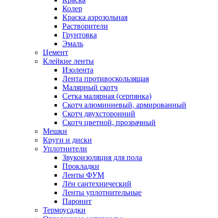
Колер
Краска аэрозольная
Растворители
Грунтовка
Эмаль
Цемент
Клейкие ленты
Изолента
Лента противоскользящая
Малярный скотч
Сетка малярная (серпянка)
Скотч алюминиевый, армированный
Скотч двухсторонний
Скотч цветной, прозрачный
Мешки
Круги и диски
Уплотнители
Звукоизоляция для пола
Прокладки
Ленты ФУМ
Лён сантехнический
Ленты уплотнительные
Паронит
Термоусадки