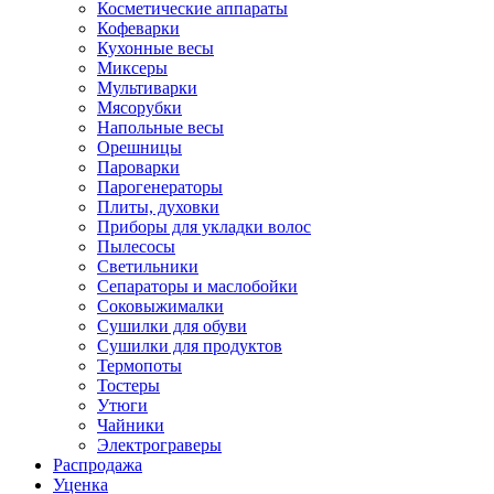
Косметические аппараты
Кофеварки
Кухонные весы
Миксеры
Мультиварки
Мясорубки
Напольные весы
Орешницы
Пароварки
Парогенераторы
Плиты, духовки
Приборы для укладки волос
Пылесосы
Светильники
Сепараторы и маслобойки
Соковыжималки
Сушилки для обуви
Сушилки для продуктов
Термопоты
Тостеры
Утюги
Чайники
Электрограверы
Распродажа
Уценка