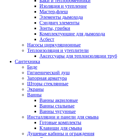
Баки и теплообменники
Изоляция и утепление
Мастер-флеш
Элементы дымохода
Сэндвич элементы
Зонты, грибки
Комплектующие для дымохода
Асбест
Насосы циркуляционные
Теплоизоляция и утеплители
Аксессуары для теплоизоляции труб
Сантехника
Биде
Гигиенический душ
Запорная арматура
Шторы стеклянные
Экраны
Ванны
Ванны акриловые
Ванны стальные
Ванны чугунные
Инсталляции и панели для смыва
Готовые комплекты
Клавиши для смыва
Душевые кабины и ограждения