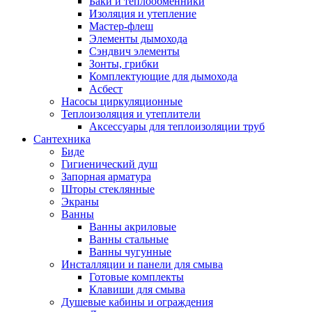
Баки и теплообменники
Изоляция и утепление
Мастер-флеш
Элементы дымохода
Сэндвич элементы
Зонты, грибки
Комплектующие для дымохода
Асбест
Насосы циркуляционные
Теплоизоляция и утеплители
Аксессуары для теплоизоляции труб
Сантехника
Биде
Гигиенический душ
Запорная арматура
Шторы стеклянные
Экраны
Ванны
Ванны акриловые
Ванны стальные
Ванны чугунные
Инсталляции и панели для смыва
Готовые комплекты
Клавиши для смыва
Душевые кабины и ограждения