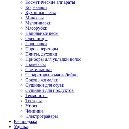
Косметические аппараты
Кофеварки
Кухонные весы
Миксеры
Мультиварки
Мясорубки
Напольные весы
Орешницы
Пароварки
Парогенераторы
Плиты, духовки
Приборы для укладки волос
Пылесосы
Светильники
Сепараторы и маслобойки
Соковыжималки
Сушилки для обуви
Сушилки для продуктов
Термопоты
Тостеры
Утюги
Чайники
Электрограверы
Распродажа
Уценка