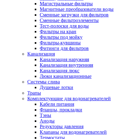
Магистральные фильтры
Полезные статьи
Магнитные преобразователи воды
Сменные загрузки для фильтров
Сменные фильтроэлементы
Тест-полоски для воды
Фильтры на кран
Фильтры под мойку
Новости и Акции
Фильтры-кувшины
Фитинги для фильтров
Канализация
Оплата и доставка
Канализация наружняя
Сервис-центр
Канализация внутренняя
Канализация люкс
Люки канализационные
Адреса Сервис-центров
Системы слива
Душевые лотки
Трапы
Комплектующие для водонагревателей
Кабели питания
Условия возврата товара
Фланцы, прокладки
Тэны
Аноды
Редукторы давления
Клапаны для водонагревателей
Термостаты