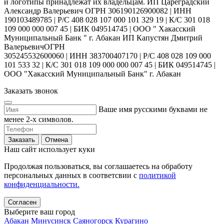
и логотипы принадлежат их владельцам. ИП Цареградский
Александр Валерьевич ОГРН 306190126900082 | ИНН
190103489785 | Р/С 408 028 107 000 101 329 19 | К/С 301 018
109 000 000 007 45 | БИК 049514745 | ООО " Хакасский
Муниципальный Банк " г. Абакан ИП Капустян Дмитрий
ВалерьевичОГРН
305245532600060 | ИНН 383700407170 | Р/С 408 028 109 000
101 533 32 | К/С 301 018 109 000 000 007 45 | БИК 049514745 |
ООО "Хакасский Муниципальный Банк" г. Абакан
Заказать звонок
Ваше имя русскими буквами не
менее 2-х символов.
Заказать
Отмена
Наш сайт использует куки
Продолжая пользоваться, вы соглашаетесь на обработу
персональных данных в соответсвии с
политикой
конфиденциальности.
Согласен
Выберите ваш город
Абакан
Минусинск
Саяногорск
Курагино