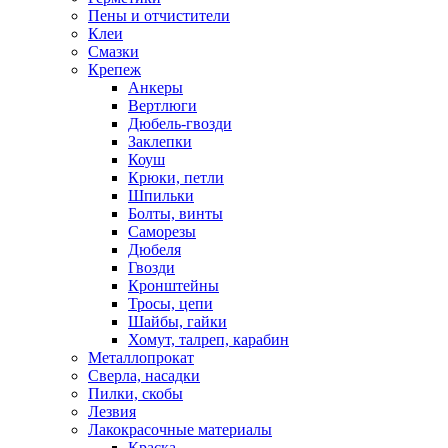
Пены и отчистители
Клеи
Смазки
Крепеж
Анкеры
Вертлюги
Дюбель-гвозди
Заклепки
Коуш
Крюки, петли
Шпильки
Болты, винты
Саморезы
Дюбеля
Гвозди
Кронштейны
Тросы, цепи
Шайбы, гайки
Хомут, талреп, карабин
Металлопрокат
Сверла, насадки
Пилки, скобы
Лезвия
Лакокрасочные материалы
Краска