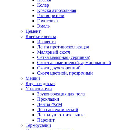
Колер
Краска аэрозольная
Растворители
Грунтовка
Эмаль
Цемент
Клейкие ленты
Изолента
Лента противоскользящая
Малярный скотч
Сетка малярная (серпянка)
Скотч алюминиевый, армированный
Скотч двухсторонний
Скотч цветной, прозрачный
Мешки
Круги и диски
Уплотнители
Звукоизоляция для пола
Прокладки
Ленты ФУМ
Лён сантехнический
Ленты уплотнительные
Паронит
Термоусадки