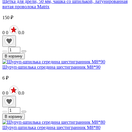
Щетка для дрели, 50 мм, чашка со шпилькой, латунированная
витая проволока Matrix
150
₽
0
0
0.0
В корзину
Шуруп-шпилька середина шестигранник М8*90
6
₽
0
0
0.0
В корзину
Шуруп-шпилька середина шестигранник М8*80