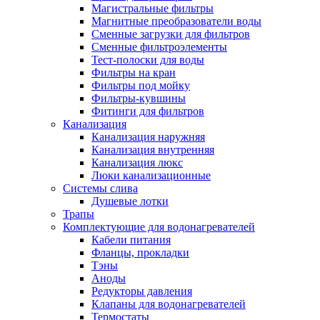
Магистральные фильтры
Полезные статьи
Магнитные преобразователи воды
Сменные загрузки для фильтров
Сменные фильтроэлементы
Тест-полоски для воды
Фильтры на кран
Фильтры под мойку
Новости и Акции
Фильтры-кувшины
Фитинги для фильтров
Канализация
Оплата и доставка
Канализация наружняя
Сервис-центр
Канализация внутренняя
Канализация люкс
Люки канализационные
Адреса Сервис-центров
Системы слива
Душевые лотки
Трапы
Комплектующие для водонагревателей
Кабели питания
Условия возврата товара
Фланцы, прокладки
Тэны
Аноды
Редукторы давления
Клапаны для водонагревателей
Термостаты