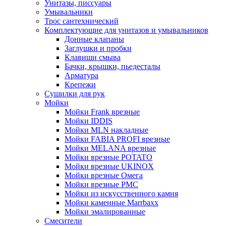
Унитазы, писсуары
Умывальники
Трос сантехнический
Комплектующие для унитазов и умывальников
Донные клапаны
Заглушки и пробки
Клавиши смыва
Бачки, крышки, пьедесталы
Арматура
Крепежи
Сушилки для рук
Мойки
Мойки Frank врезные
Мойки IDDIS
Мойки MLN накладные
Мойки FABIA PROFI врезные
Мойки MELANA врезные
Мойки врезные POTATO
Мойки врезные UKINOX
Мойки врезные Омега
Мойки врезные РМС
Мойки из искусственного камня
Мойки каменные Marrbaxx
Мойки эмалированные
Смесители