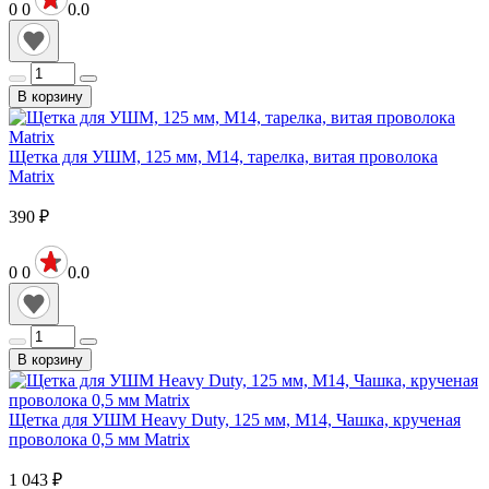
0
0
0.0
В корзину
Щетка для УШМ, 125 мм, М14, тарелка, витая проволока
Matrix
390
₽
0
0
0.0
В корзину
Щетка для УШМ Heavy Duty, 125 мм, М14, Чашка, крученая
проволока 0,5 мм Matrix
1 043
₽