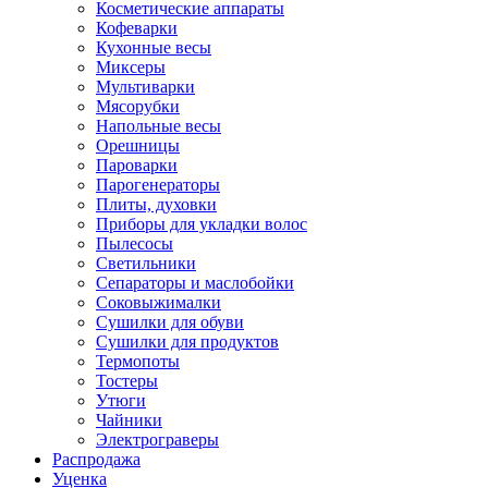
Косметические аппараты
Кофеварки
Кухонные весы
Миксеры
Мультиварки
Мясорубки
Напольные весы
Орешницы
Пароварки
Парогенераторы
Плиты, духовки
Приборы для укладки волос
Пылесосы
Светильники
Сепараторы и маслобойки
Соковыжималки
Сушилки для обуви
Сушилки для продуктов
Термопоты
Тостеры
Утюги
Чайники
Электрограверы
Распродажа
Уценка