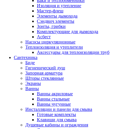
Баки и теплообменники
Изоляция и утепление
Мастер-флеш
Элементы дымохода
Сэндвич элементы
Зонты, грибки
Комплектующие для дымохода
Асбест
Насосы циркуляционные
Теплоизоляция и утеплители
Аксессуары для теплоизоляции труб
Сантехника
Биде
Гигиенический душ
Запорная арматура
Шторы стеклянные
Экраны
Ванны
Ванны акриловые
Ванны стальные
Ванны чугунные
Инсталляции и панели для смыва
Готовые комплекты
Клавиши для смыва
Душевые кабины и ограждения