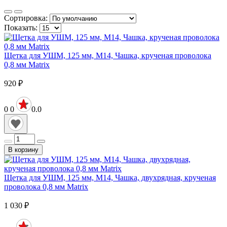
Сортировка:
Показать:
Щетка для УШМ, 125 мм, М14, Чашка, крученая проволока
0,8 мм Matrix
920
₽
0
0
0.0
В корзину
Щетка для УШМ, 125 мм, М14, Чашка, двухрядная, крученая
проволока 0,8 мм Matrix
1 030
₽