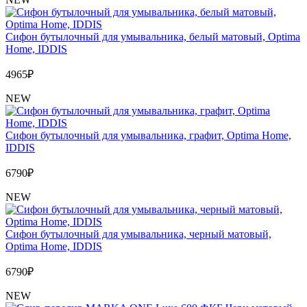
Полезные статьи
Сифон бутылочный для умывальника, белый матовый, Optima
Home, IDDIS
4965
₽
Новости и Акции
NEW
Оплата и доставка
Сифон бутылочный для умывальника, графит, Optima Home,
Сервис-центр
IDDIS
6790
₽
Адреса Сервис-центров
NEW
Сифон бутылочный для умывальника, черный матовый,
Условия возврата товара
Optima Home, IDDIS
6790
₽
NEW