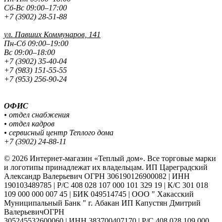
Сб-Вс 09:00–17:00
+7 (3902) 28-51-88
ул. Павших
Коммунаров, 141
Пн-Сб 09:00–19:00
Вс 09:00–18:00
+7 (3902) 35-40-04
+7 (983) 151-55-55
+7 (953) 256-90-24
ОФИС
• отдел снабжения
• отдел кадров
• сервисный центр Теплого дома
+7 (3902) 24-88-11
© 2026 Интернет-магазин «Теплый дом». Все торговые марки
и логотипы принадлежат их владельцам. ИП Цареградский
Александр Валерьевич ОГРН 306190126900082 | ИНН
190103489785 | Р/С 408 028 107 000 101 329 19 | К/С 301 018
109 000 000 007 45 | БИК 049514745 | ООО " Хакасский
Муниципальный Банк " г. Абакан ИП Капустян Дмитрий
ВалерьевичОГРН
305245532600060 | ИНН 383700407170 | Р/С 408 028 109 000