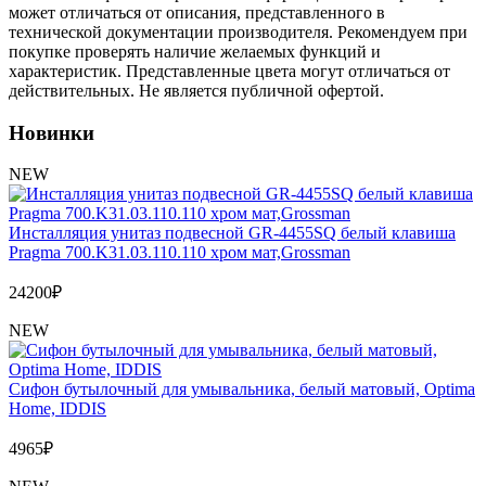
Обмен и возврат товара
может отличаться от описания, представленного в
технической документации производителя. Рекомендуем при
покупке проверять наличие желаемых функций и
Вакансии
характеристик. Представленные цвета могут отличаться от
Контакты
действительных. Не является публичной офертой.
Новинки
NEW
Инсталляция унитаз подвесной GR-4455SQ белый клавиша
Pragma 700.K31.03.110.110 хром мат,Grossman
24200
₽
NEW
Сифон бутылочный для умывальника, белый матовый, Optima
Home, IDDIS
4965
₽