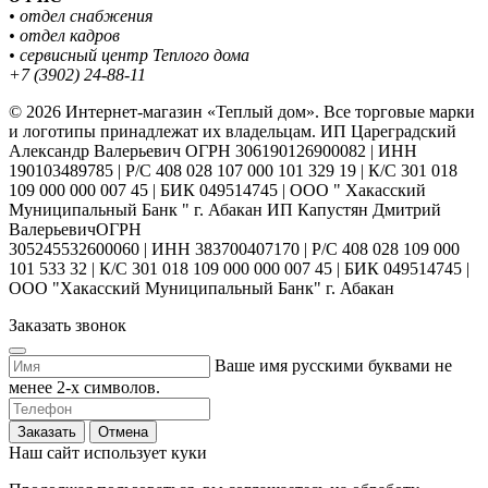
• отдел снабжения
• отдел кадров
• сервисный центр Теплого дома
+7 (3902) 24-88-11
© 2026 Интернет-магазин «Теплый дом». Все торговые марки
и логотипы принадлежат их владельцам. ИП Цареградский
Александр Валерьевич ОГРН 306190126900082 | ИНН
190103489785 | Р/С 408 028 107 000 101 329 19 | К/С 301 018
109 000 000 007 45 | БИК 049514745 | ООО " Хакасский
Муниципальный Банк " г. Абакан ИП Капустян Дмитрий
ВалерьевичОГРН
305245532600060 | ИНН 383700407170 | Р/С 408 028 109 000
101 533 32 | К/С 301 018 109 000 000 007 45 | БИК 049514745 |
ООО "Хакасский Муниципальный Банк" г. Абакан
Заказать звонок
Ваше имя русскими буквами не
менее 2-х символов.
Заказать
Отмена
Наш сайт использует куки