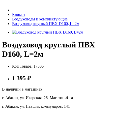
Бытовая техника
Климат
Воздуховоды и комплектующие
Воздуховод круглый ПВХ D160, L=2м
Хозяйственные товары
Воздуховод круглый ПВХ
D160, L=2м
Строительные товары
Код Товара:
17306
Все для бани
1 395
₽
В наличии в магазинах:
г. Абакан, ул. Игарская, 26, Магазин-база
Блог
г. Абакан, ул. Павших коммунаров, 141