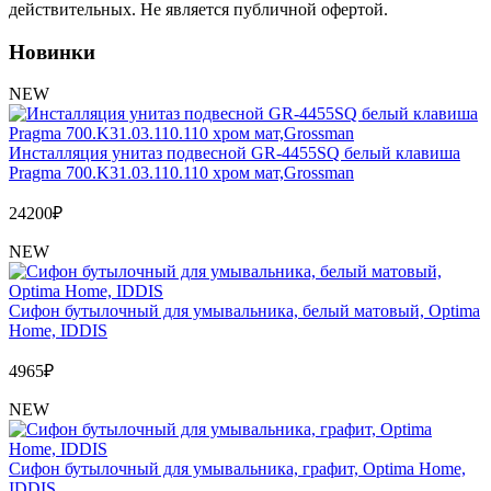
Обмен и возврат товара
действительных. Не является публичной офертой.
Новинки
Вакансии
Контакты
NEW
Инсталляция унитаз подвесной GR-4455SQ белый клавиша
Pragma 700.K31.03.110.110 хром мат,Grossman
24200
₽
NEW
Сифон бутылочный для умывальника, белый матовый, Optima
Home, IDDIS
4965
₽
NEW
Сифон бутылочный для умывальника, графит, Optima Home,
IDDIS