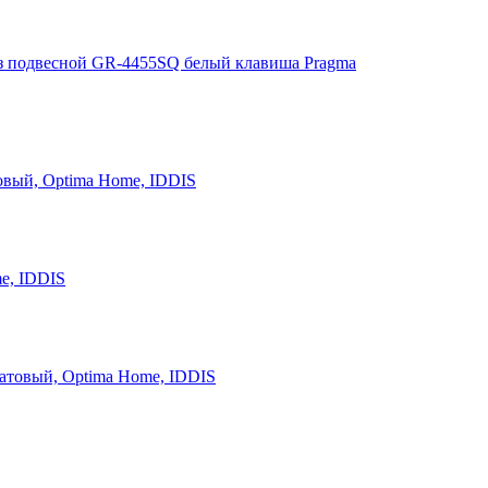
з подвесной GR-4455SQ белый клавиша Pragma
овый, Optima Home, IDDIS
e, IDDIS
атовый, Optima Home, IDDIS