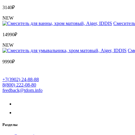
3140
₽
NEW
Cмеситель
14990
₽
NEW
Cме
9990
₽
+7(3902) 24-88-88
8(800) 222-08-80
feedback@tdom.info
Разделы