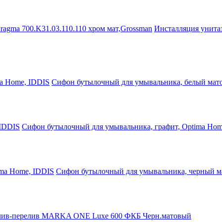
Инсталляция унита
Сифон бутылочный для умывальника, белый мат
Сифон бутылочный для умывальника, графит, Optima Hom
Сифон бутылочный для умывальника, черный м
ив-перелив MARKA ONE Luxe 600 ФКБ Черн.матовый