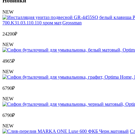
Новинки
NEW
700.K31.03.110.110 хром мат,Grossman
24200
₽
NEW
4965
₽
NEW
6790
₽
NEW
6790
₽
NEW
Сл