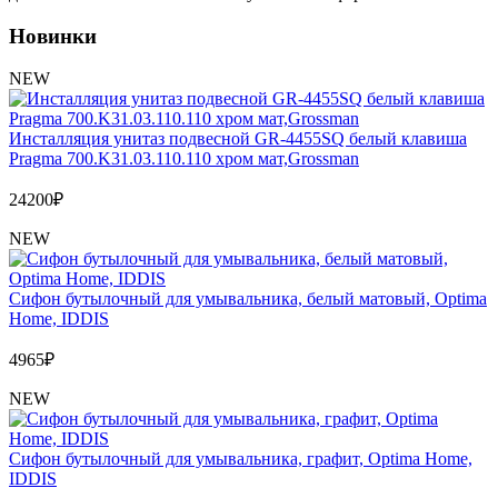
Обмен и возврат товара
Новинки
Вакансии
NEW
Контакты
Инсталляция унитаз подвесной GR-4455SQ белый клавиша
Pragma 700.K31.03.110.110 хром мат,Grossman
24200
₽
NEW
Сифон бутылочный для умывальника, белый матовый, Optima
Home, IDDIS
4965
₽
NEW
Сифон бутылочный для умывальника, графит, Optima Home,
IDDIS