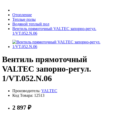
Бытовая техника
Отопление
Теплые полы
Водяной теплый пол
Хозяйственные товары
Вентиль прямоточный VALTEC запорно-регул.
1/VT.052.N.06
Строительные товары
Вентиль прямоточный
VALTEC запорно-регул.
1/VT.052.N.06
Все для бани
Производитель:
VALTEC
Код Товара:
12513
2 897
₽
Блог