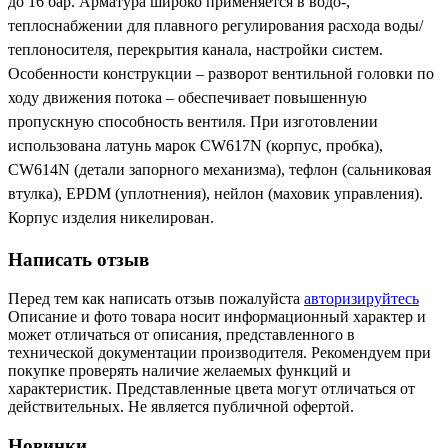
Обмен и возврат товара
до 16 бар. Арматура широко применяется в водо-,
теплоснабжении для плавного регулирования расхода воды/
теплоносителя, перекрытия канала, настройки систем.
Вакансии
Особенности конструкции – разворот вентильной головки по
Контакты
ходу движения потока – обеспечивает повышенную
пропускную способность вентиля. При изготовлении
использована латунь марок CW617N (корпус, пробка),
CW614N (детали запорного механизма), тефлон (сальниковая
втулка), EPDM (уплотнения), нейлон (маховик управления).
Корпус изделия никелирован.
Написать отзыв
Перед тем как написать отзыв пожалуйста
авторизируйтесь
Описание и фото товара носит информационный характер и
может отличаться от описания, представленного в
технической документации производителя. Рекомендуем при
покупке проверять наличие желаемых функций и
характеристик. Представленные цвета могут отличаться от
действительных. Не является публичной офертой.
Новинки