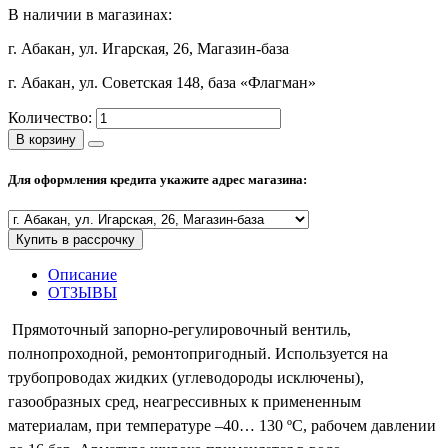
В наличии в магазинах:
Полезные статьи
г. Абакан, ул. Игарская, 26, Магазин-база
г. Абакан, ул. Советская 148, база «Флагман»
Количество:
Новости и Акции
В корзину
Оплата и доставка
Для оформления кредита укажите адрес магазина:
Сервис-центр
Купить в рассрочку
Адреса Сервис-центров
Описание
ОТЗЫВЫ
Прямоточный запорно-регулировочный вентиль,
Условия возврата товара
полнопроходной
,
ремонтопригодный
. Используется на
трубопроводах жидких (углеводороды исключены),
газообразных сред, неагрессивных к примененным
материалам, при температуре –40… 130 ºС, рабочем давлении