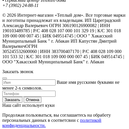
• сервисный центр Теплого дома
+7 (3902) 24-88-11
© 2026 Интернет-магазин «Теплый дом». Все торговые марки
и логотипы принадлежат их владельцам. ИП Цареградский
Александр Валерьевич ОГРН 306190126900082 | ИНН
190103489785 | Р/С 408 028 107 000 101 329 19 | К/С 301 018
109 000 000 007 45 | БИК 049514745 | ООО " Хакасский
Муниципальный Банк " г. Абакан ИП Капустян Дмитрий
ВалерьевичОГРН
305245532600060 | ИНН 383700407170 | Р/С 408 028 109 000
101 533 32 | К/С 301 018 109 000 000 007 45 | БИК 049514745 |
ООО "Хакасский Муниципальный Банк" г. Абакан
Заказать звонок
Ваше имя русскими буквами не
менее 2-х символов.
Заказать
Отмена
Наш сайт использует куки
Продолжая пользоваться, вы соглашаетесь на обработу
персональных данных в соответсвии с
политикой
конфиденциальности.