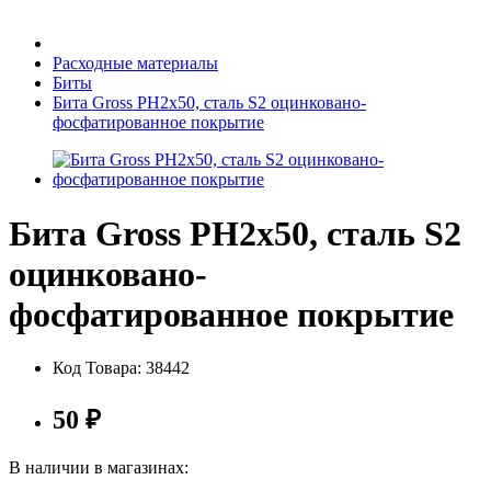
Бытовая техника
Расходные материалы
Биты
Бита Gross PH2х50, сталь S2 оцинковано-
Хозяйственные товары
фосфатированное покрытие
Бита Gross PH2х50, сталь S2
Строительные товары
оцинковано-
фосфатированное покрытие
Все для бани
Код Товара:
38442
50
₽
Блог
В наличии в магазинах: