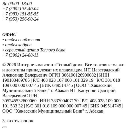
Вс 09:00–18:00
+7 (3902) 35-40-04
+7 (983) 151-55-55
+7 (953) 256-90-24
ОФИС
• отдел снабжения
• отдел кадров
• сервисный центр Теплого дома
+7 (3902) 24-88-11
© 2026 Интернет-магазин «Теплый дом». Все торговые марки
и логотипы принадлежат их владельцам. ИП Цареградский
Александр Валерьевич ОГРН 306190126900082 | ИНН
190103489785 | Р/С 408 028 107 000 101 329 19 | К/С 301 018
109 000 000 007 45 | БИК 049514745 | ООО " Хакасский
Муниципальный Банк " г. Абакан ИП Капустян Дмитрий
ВалерьевичОГРН
305245532600060 | ИНН 383700407170 | Р/С 408 028 109 000
101 533 32 | К/С 301 018 109 000 000 007 45 | БИК 049514745 |
ООО "Хакасский Муниципальный Банк" г. Абакан
Заказать звонок