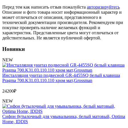
Обмен и возврат товара
Перед тем как написать отзыв пожалуйста
авторизируйтесь
Описание и фото товара носит информационный характер и
Вакансии
может отличаться от описания, представленного в
Контакты
технической документации производителя. Рекомендуем при
покупке проверять наличие желаемых функций и
характеристик. Представленные цвета могут отличаться от
действительных. Не является публичной офертой.
Новинки
NEW
Инсталляция унитаз подвесной GR-4455SQ белый клавиша
Pragma 700.K31.03.110.110 хром мат,Grossman
24200
₽
NEW
Сифон бутылочный для умывальника, белый матовый, Optima
Home, IDDIS