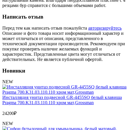
натуральный камень. Благодаря твердосплавной пластине с 4
Обмен и возврат товара
резцами бур справится с большими объемами работ.
Написать отзыв
Вакансии
Контакты
Перед тем как написать отзыв пожалуйста
авторизируйтесь
Описание и фото товара носит информационный характер и
может отличаться от описания, представленного в
технической документации производителя. Рекомендуем при
покупке проверять наличие желаемых функций и
характеристик. Представленные цвета могут отличаться от
действительных. Не является публичной офертой.
Новинки
NEW
Инсталляция унитаз подвесной GR-4455SQ белый клавиша
Pragma 700.K31.03.110.110 хром мат,Grossman
24200
₽
NEW