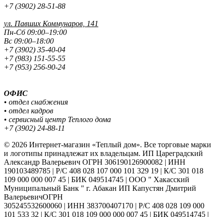
+7 (3902) 28-51-88
ул. Павших
Коммунаров, 141
Пн-Сб 09:00–19:00
Вс 09:00–18:00
+7 (3902) 35-40-04
+7 (983) 151-55-55
+7 (953) 256-90-24
ОФИС
• отдел снабжения
• отдел кадров
• сервисный центр Теплого дома
+7 (3902) 24-88-11
© 2026 Интернет-магазин «Теплый дом». Все торговые марки
и логотипы принадлежат их владельцам. ИП Цареградский
Александр Валерьевич ОГРН 306190126900082 | ИНН
190103489785 | Р/С 408 028 107 000 101 329 19 | К/С 301 018
109 000 000 007 45 | БИК 049514745 | ООО " Хакасский
Муниципальный Банк " г. Абакан ИП Капустян Дмитрий
ВалерьевичОГРН
305245532600060 | ИНН 383700407170 | Р/С 408 028 109 000
101 533 32 | К/С 301 018 109 000 000 007 45 | БИК 049514745 |