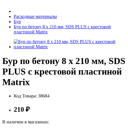
Бытовая техника
Расходные материалы
Бур
Бур по бетону 8 х 210 мм, SDS PLUS c крестовой
Хозяйственные товары
пластиной Matrix
Бур по бетону 8 х 210 мм, SDS
Строительные товары
PLUS c крестовой пластиной
Matrix
Все для бани
Код Товара:
38684
210
₽
Блог
В наличии в магазинах: