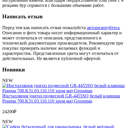
натуральный камень. Благодаря твердосплавной пластине с 4
Обмен и возврат товара
резцами бур справится с большими объемами работ.
Написать отзыв
Вакансии
Контакты
Перед тем как написать отзыв пожалуйста
авторизируйтесь
Описание и фото товара носит информационный характер и
может отличаться от описания, представленного в
технической документации производителя. Рекомендуем при
покупке проверять наличие желаемых функций и
характеристик. Представленные цвета могут отличаться от
действительных. Не является публичной офертой.
Новинки
NEW
Инсталляция унитаз подвесной GR-4455SQ белый клавиша
Pragma 700.K31.03.110.110 хром мат,Grossman
24200
₽
NEW