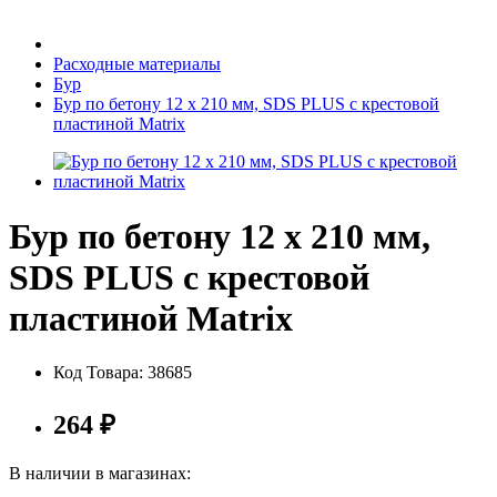
Бытовая техника
Расходные материалы
Бур
Бур по бетону 12 х 210 мм, SDS PLUS c крестовой
Хозяйственные товары
пластиной Matrix
Бур по бетону 12 х 210 мм,
Строительные товары
SDS PLUS c крестовой
пластиной Matrix
Все для бани
Код Товара:
38685
264
₽
Блог
В наличии в магазинах: