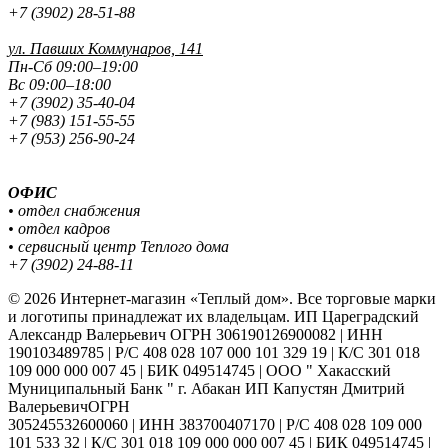
+7 (3902) 28-51-88
ул. Павших
Коммунаров, 141
Пн-Сб 09:00–19:00
Вс 09:00–18:00
+7 (3902) 35-40-04
+7 (983) 151-55-55
+7 (953) 256-90-24
ОФИС
• отдел снабжения
• отдел кадров
• сервисный центр Теплого дома
+7 (3902) 24-88-11
© 2026 Интернет-магазин «Теплый дом». Все торговые марки
и логотипы принадлежат их владельцам. ИП Цареградский
Александр Валерьевич ОГРН 306190126900082 | ИНН
190103489785 | Р/С 408 028 107 000 101 329 19 | К/С 301 018
109 000 000 007 45 | БИК 049514745 | ООО " Хакасский
Муниципальный Банк " г. Абакан ИП Капустян Дмитрий
ВалерьевичОГРН
305245532600060 | ИНН 383700407170 | Р/С 408 028 109 000
101 533 32 | К/С 301 018 109 000 000 007 45 | БИК 049514745 |