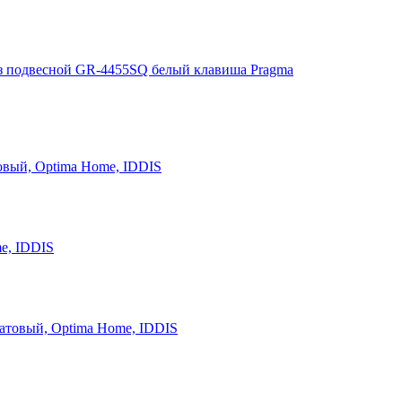
з подвесной GR-4455SQ белый клавиша Pragma
овый, Optima Home, IDDIS
e, IDDIS
атовый, Optima Home, IDDIS