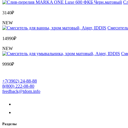
Сл
3140
₽
NEW
Cмеситель
14990
₽
NEW
Cме
9990
₽
+7(3902) 24-88-88
8(800) 222-08-80
feedback@tdom.info
Разделы