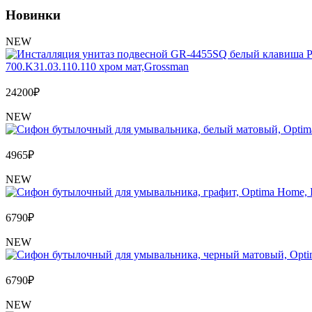
Новинки
NEW
700.K31.03.110.110 хром мат,Grossman
24200
₽
NEW
4965
₽
NEW
6790
₽
NEW
6790
₽
NEW