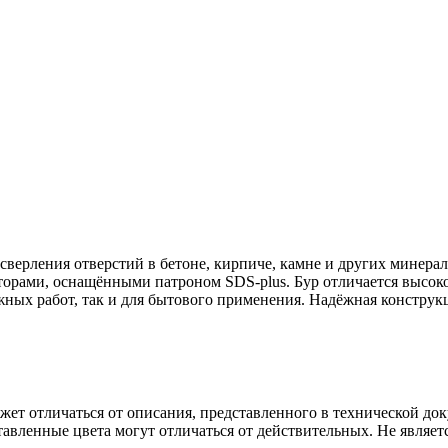
сверления отверстий в бетоне, кирпиче, камне и других минера
орами, оснащёнными патроном SDS-plus. Бур отличается высокой
ых работ, так и для бытового применения. Надёжная конструкц
ет отличаться от описания, представленного в технической до
авленные цвета могут отличаться от действительных. Не являет