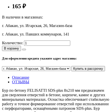
165
₽
Полезные статьи
В наличии в магазинах:
г. Абакан, ул. Игарская, 26, Магазин-база
Новости и Акции
г. Абакан, ул. Павших коммунаров, 141
Количество:
Оплата и доставка
В корзину
Сервис-центр
Для оформления кредита укажите адрес магазина:
Адреса Сервис-центров
Купить в рассрочку
Описание
ОТЗЫВЫ
Условия возврата товара
Бур по бетону FELISATTI SDS-plus 8х210 мм предназначен
для сверления отверстий в бетоне, кирпиче, камне и других
минеральных материалах. Оснастка обеспечивает стабильную
работу и точное формирование отверстий при использовании
с перфораторами, оснащёнными патроном SDS-plus. Бур