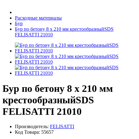
Бытовая техника
Расходные материалы
Бур
Бур по бетону 8 х 210 мм крестообразныйSDS
Хозяйственные товары
FELISATTI 21010
Строительные товары
Бур по бетону 8 х 210 мм
Все для бани
крестообразныйSDS
FELISATTI 21010
Производитель:
FELISATTI
Блог
Код Товара:
55657