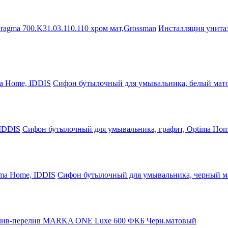
Инсталляция унита
Сифон бутылочный для умывальника, белый мат
Сифон бутылочный для умывальника, графит, Optima Hom
Сифон бутылочный для умывальника, черный м
ив-перелив MARKA ONE Luxe 600 ФКБ Черн.матовый