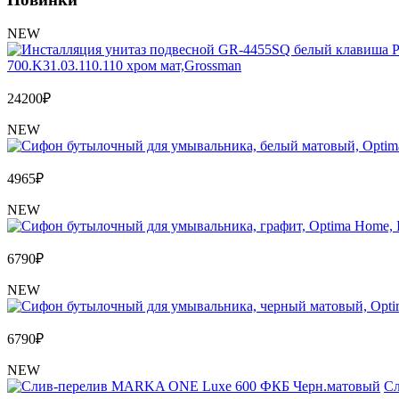
NEW
700.K31.03.110.110 хром мат,Grossman
24200
₽
NEW
4965
₽
NEW
6790
₽
NEW
6790
₽
NEW
Сл