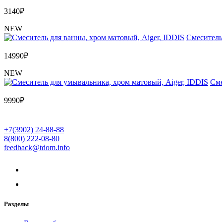
3140
₽
NEW
Cмеситель
14990
₽
NEW
Cме
9990
₽
+7(3902) 24-88-88
8(800) 222-08-80
feedback@tdom.info
Разделы