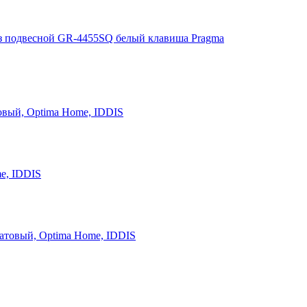
з подвесной GR-4455SQ белый клавиша Pragma
овый, Optima Home, IDDIS
e, IDDIS
атовый, Optima Home, IDDIS