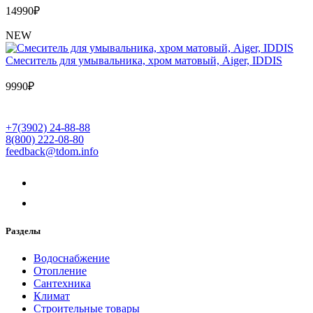
14990
₽
NEW
Cмеситель для умывальника, хром матовый, Aiger, IDDIS
9990
₽
+7(3902) 24-88-88
8(800) 222-08-80
feedback@tdom.info
Разделы
Водоснабжение
Отопление
Сантехника
Климат
Строительные товары