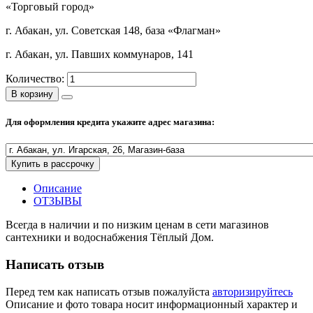
«Торговый город»
Полезные статьи
г. Абакан, ул. Советская 148, база «Флагман»
г. Абакан, ул. Павших коммунаров, 141
Количество:
Новости и Акции
В корзину
Для оформления кредита укажите адрес магазина:
Оплата и доставка
Сервис-центр
Купить в рассрочку
Адреса Сервис-центров
Описание
ОТЗЫВЫ
Всегда в наличии и по низким ценам в сети магазинов
сантехники и водоснабжения Тёплый Дом.
Условия возврата товара
Написать отзыв
Перед тем как написать отзыв пожалуйста
авторизируйтесь
Описание и фото товара носит информационный характер и