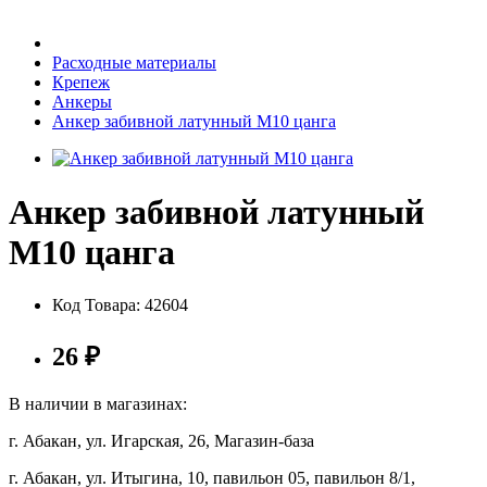
Бытовая техника
Расходные материалы
Крепеж
Анкеры
Хозяйственные товары
Анкер забивной латунный М10 цанга
Анкер забивной латунный
Строительные товары
М10 цанга
Код Товара:
42604
Все для бани
26
₽
В наличии в магазинах:
г. Абакан, ул. Игарская, 26, Магазин-база
Блог
г. Абакан, ул. Итыгина, 10, павильон 05, павильон 8/1,