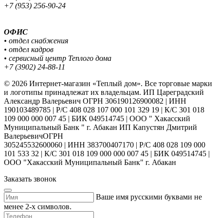
+7 (953) 256-90-24
ОФИС
• отдел снабжения
• отдел кадров
• сервисный центр Теплого дома
+7 (3902) 24-88-11
© 2026 Интернет-магазин «Теплый дом». Все торговые марки
и логотипы принадлежат их владельцам. ИП Цареградский
Александр Валерьевич ОГРН 306190126900082 | ИНН
190103489785 | Р/С 408 028 107 000 101 329 19 | К/С 301 018
109 000 000 007 45 | БИК 049514745 | ООО " Хакасский
Муниципальный Банк " г. Абакан ИП Капустян Дмитрий
ВалерьевичОГРН
305245532600060 | ИНН 383700407170 | Р/С 408 028 109 000
101 533 32 | К/С 301 018 109 000 000 007 45 | БИК 049514745 |
ООО "Хакасский Муниципальный Банк" г. Абакан
Заказать звонок
Ваше имя русскими буквами не
менее 2-х символов.