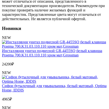
Обмен и возврат товара
может отличаться от описания, представленного в
технической документации производителя. Рекомендуем при
покупке проверять наличие желаемых функций и
Вакансии
характеристик. Представленные цвета могут отличаться от
Контакты
действительных. Не является публичной офертой.
Новинки
NEW
Инсталляция унитаз подвесной GR-4455SQ белый клавиша
Pragma 700.K31.03.110.110 хром мат,Grossman
24200
₽
NEW
Сифон бутылочный для умывальника, белый матовый, Optima
Home, IDDIS
4965
₽
NEW