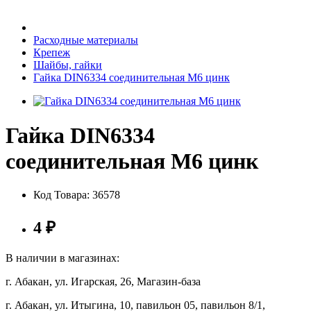
Бытовая техника
Расходные материалы
Крепеж
Шайбы, гайки
Хозяйственные товары
Гайка DIN6334 соединительная М6 цинк
Гайка DIN6334
Строительные товары
соединительная М6 цинк
Код Товара:
36578
Все для бани
4
₽
В наличии в магазинах:
г. Абакан, ул. Игарская, 26, Магазин-база
Блог
г. Абакан, ул. Итыгина, 10, павильон 05, павильон 8/1,