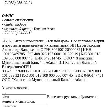
+7 (953) 256-90-24
ОФИС
• отдел снабжения
• отдел кадров
• сервисный центр Теплого дома
+7 (3902) 24-88-11
© 2026 Интернет-магазин «Теплый дом». Все торговые марки
и логотипы принадлежат их владельцам. ИП Цареградский
Александр Валерьевич ОГРН 306190126900082 | ИНН
190103489785 | Р/С 408 028 107 000 101 329 19 | К/С 301 018
109 000 000 007 45 | БИК 049514745 | ООО " Хакасский
Муниципальный Банк " г. Абакан ИП Капустян Дмитрий
ВалерьевичОГРН
305245532600060 | ИНН 383700407170 | Р/С 408 028 109 000
101 533 32 | К/С 301 018 109 000 000 007 45 | БИК 049514745 |
ООО "Хакасский Муниципальный Банк" г. Абакан
Заказать звонок
Ваше имя русскими буквами не
менее 2-х символов.