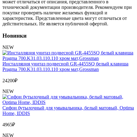
Обмен и возврат товара
может отличаться от описания, представленного в
технической документации производителя. Рекомендуем при
покупке проверять наличие желаемых функций и
Вакансии
характеристик. Представленные цвета могут отличаться от
Контакты
действительных. Не является публичной офертой.
Новинки
NEW
Инсталляция унитаз подвесной GR-4455SQ белый клавиша
Pragma 700.K31.03.110.110 хром мат,Grossman
24200
₽
NEW
Сифон бутылочный для умывальника, белый матовый, Optima
Home, IDDIS
4965
₽
NEW