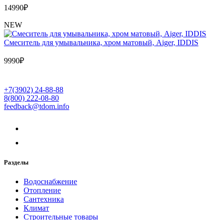
14990
₽
NEW
Cмеситель для умывальника, хром матовый, Aiger, IDDIS
9990
₽
+7(3902) 24-88-88
8(800) 222-08-80
feedback@tdom.info
Разделы
Водоснабжение
Отопление
Сантехника
Климат
Строительные товары