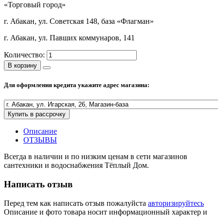
«Торговый город»
Полезные статьи
г. Абакан, ул. Советская 148, база «Флагман»
г. Абакан, ул. Павших коммунаров, 141
Количество:
Новости и Акции
В корзину
Для оформления кредита укажите адрес магазина:
Оплата и доставка
Сервис-центр
Купить в рассрочку
Адреса Сервис-центров
Описание
ОТЗЫВЫ
Всегда в наличии и по низким ценам в сети магазинов
сантехники и водоснабжения Тёплый Дом.
Условия возврата товара
Написать отзыв
Перед тем как написать отзыв пожалуйста
авторизируйтесь
Описание и фото товара носит информационный характер и