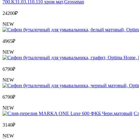
700.K31.03.110.110 хром мат,Grossman
24200
₽
NEW
4965
₽
NEW
6790
₽
NEW
6790
₽
NEW
Сл
3140
₽
NEW