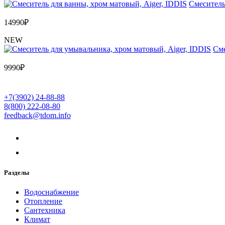
Cмеситель
14990
₽
NEW
Cме
9990
₽
+7(3902) 24-88-88
8(800) 222-08-80
feedback@tdom.info
Разделы
Водоснабжение
Отопление
Сантехника
Климат