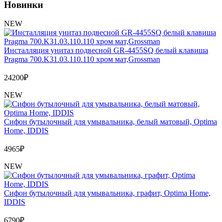
Обмен и возврат товара
Новинки
NEW
Вакансии
Контакты
Инсталляция унитаз подвесной GR-4455SQ белый клавиша
Pragma 700.K31.03.110.110 хром мат,Grossman
24200
₽
NEW
Сифон бутылочный для умывальника, белый матовый, Optima
Home, IDDIS
4965
₽
NEW
Сифон бутылочный для умывальника, графит, Optima Home,
IDDIS
6790
₽