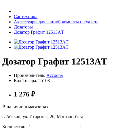
Бытовая техника
Сантехника
Аксессуары для ванной комнаты и туалета
Дозаторы
Хозяйственные товары
Дозатор Графит 12513AТ
Дозатор Графит 12513AТ
Строительные товары
Производитель:
Accoona
Код Товара:
55108
Все для бани
1 276
₽
В наличии в магазинах:
г. Абакан, ул. Игарская, 26, Магазин-база
Блог
Количество: