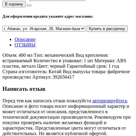
В корзину
Полезные статьи
Для оформления кредита укажите адрес магазина:
Купить в рассрочку
Новости и Акции
Описание
ОТЗЫВЫ
Оплата и доставка
Объем: 400 мл Тип: механический Вид крепления:
Сервис-центр
встраиваемый Количество в упаковке: 1 шт Матерьял: ABS
пластик, металл Цвет: черный Гарантийный срок: 1 год
Страна изготовитель: Китай Вид выпуска товара: фабричное
производство Артикул: 392656417
Адреса Сервис-центров
Написать отзыв
Перед тем как написать отзыв пожалуйста
авторизируйтесь
Описание и фото товара носит информационный характер и
Условия возврата товара
может отличаться от описания, представленного в
технической документации производителя. Рекомендуем при
покупке проверять наличие желаемых функций и
характеристик. Представленные цвета могут отличаться от
действительных. Не является публичной офертой.