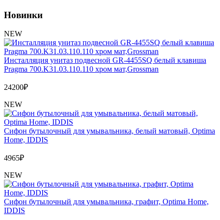
Обмен и возврат товара
Новинки
Вакансии
NEW
Контакты
Инсталляция унитаз подвесной GR-4455SQ белый клавиша
Pragma 700.K31.03.110.110 хром мат,Grossman
24200
₽
NEW
Сифон бутылочный для умывальника, белый матовый, Optima
Home, IDDIS
4965
₽
NEW
Сифон бутылочный для умывальника, графит, Optima Home,
IDDIS