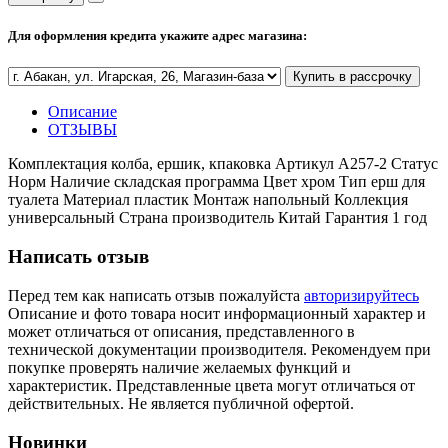
Полезные статьи
Для оформления кредита укажите адрес магазина:
Купить в рассрочку
Описание
Новости и Акции
ОТЗЫВЫ
Комплектация колба, ершик, кпаковка Артикул A257-2 Статус
Оплата и доставка
Норм Наличие складская программа Цвет хром Тип ерш для
Сервис-центр
туалета Материал пластик Монтаж напольный Коллекция
универсальный Страна производитель Китай Гарантия 1 год
Написать отзыв
Адреса Сервис-центров
Перед тем как написать отзыв пожалуйста
авторизируйтесь
Описание и фото товара носит информационный характер и
может отличаться от описания, представленного в
технической документации производителя. Рекомендуем при
Условия возврата товара
покупке проверять наличие желаемых функций и
характеристик. Представленные цвета могут отличаться от
действительных. Не является публичной офертой.
Новинки