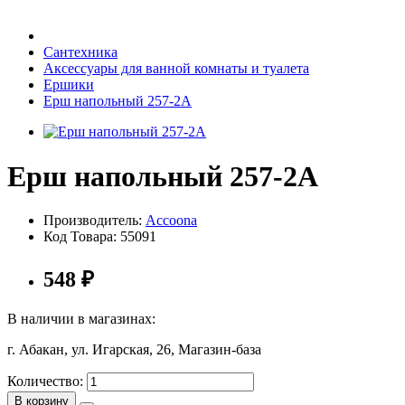
Бытовая техника
Сантехника
Аксессуары для ванной комнаты и туалета
Ершики
Хозяйственные товары
Ерш напольный 257-2А
Ерш напольный 257-2А
Строительные товары
Производитель:
Accoona
Код Товара:
55091
Все для бани
548
₽
В наличии в магазинах:
г. Абакан, ул. Игарская, 26, Магазин-база
Блог
Количество:
В корзину