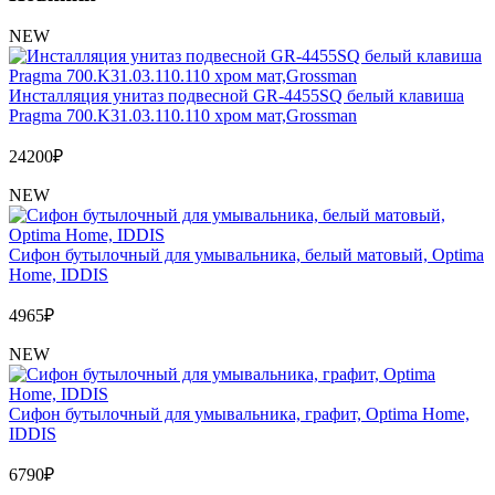
Обмен и возврат товара
NEW
Вакансии
Контакты
Инсталляция унитаз подвесной GR-4455SQ белый клавиша
Pragma 700.K31.03.110.110 хром мат,Grossman
24200
₽
NEW
Сифон бутылочный для умывальника, белый матовый, Optima
Home, IDDIS
4965
₽
NEW
Сифон бутылочный для умывальника, графит, Optima Home,
IDDIS
6790
₽