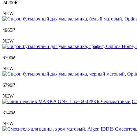
24200
₽
NEW
4965
₽
NEW
6790
₽
NEW
6790
₽
NEW
Сл
3140
₽
NEW
Cмеситель