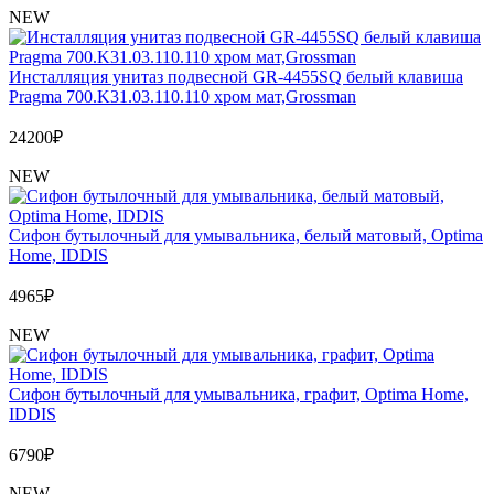
Обмен и возврат товара
NEW
Вакансии
Инсталляция унитаз подвесной GR-4455SQ белый клавиша
Контакты
Pragma 700.K31.03.110.110 хром мат,Grossman
24200
₽
NEW
Сифон бутылочный для умывальника, белый матовый, Optima
Home, IDDIS
4965
₽
NEW
Сифон бутылочный для умывальника, графит, Optima Home,
IDDIS
6790
₽
NEW