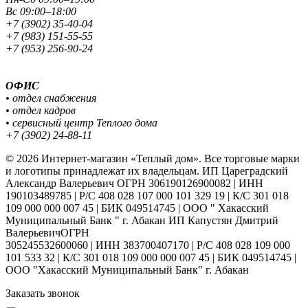
Вс 09:00–18:00
+7 (3902) 35-40-04
+7 (983) 151-55-55
+7 (953) 256-90-24
ОФИС
• отдел снабжения
• отдел кадров
• сервисный центр Теплого дома
+7 (3902) 24-88-11
© 2026 Интернет-магазин «Теплый дом». Все торговые марки
и логотипы принадлежат их владельцам. ИП Цареградский
Александр Валерьевич ОГРН 306190126900082 | ИНН
190103489785 | Р/С 408 028 107 000 101 329 19 | К/С 301 018
109 000 000 007 45 | БИК 049514745 | ООО " Хакасский
Муниципальный Банк " г. Абакан ИП Капустян Дмитрий
ВалерьевичОГРН
305245532600060 | ИНН 383700407170 | Р/С 408 028 109 000
101 533 32 | К/С 301 018 109 000 000 007 45 | БИК 049514745 |
ООО "Хакасский Муниципальный Банк" г. Абакан
Заказать звонок