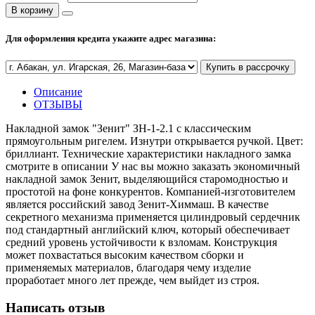
В корзину
Полезные статьи
Для оформления кредита укажите адрес магазина:
Купить в рассрочку
Новости и Акции
Описание
ОТЗЫВЫ
Оплата и доставка
Накладной замок "Зенит" ЗН-1-2.1 с классическим
Сервис-центр
прямоугольным ригелем. Изнутри открывается ручкой. Цвет:
бриллиант. Технические характеристики накладного замка
смотрите в описании У нас вы можно заказать экономичный
накладной замок Зенит, выделяющийся старомодностью и
Адреса Сервис-центров
простотой на фоне конкурентов. Компанией-изготовителем
является российский завод Зенит-Химмаш. В качестве
секретного механизма применяется цилиндровый сердечник
под стандартный английский ключ, который обеспечивает
средний уровень устойчивости к взломам. Конструкция
Условия возврата товара
может похвастаться высоким качеством сборки и
применяемых материалов, благодаря чему изделие
проработает много лет прежде, чем выйдет из строя.
Написать отзыв