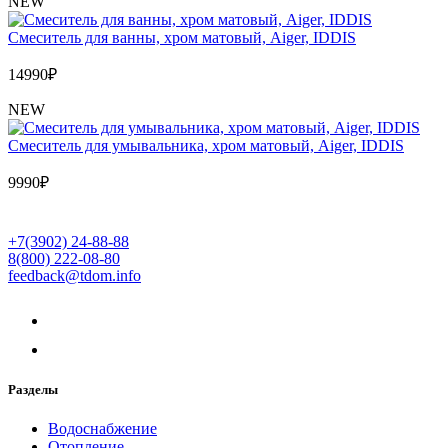
NEW
Cмеситель для ванны, хром матовый, Aiger, IDDIS
14990
₽
NEW
Cмеситель для умывальника, хром матовый, Aiger, IDDIS
9990
₽
+7(3902) 24-88-88
8(800) 222-08-80
feedback@tdom.info
Разделы
Водоснабжение
Отопление