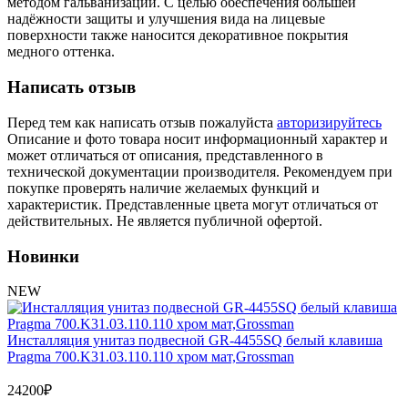
Обмен и возврат товара
методом гальванизации. С целью обеспечения большей
надёжности защиты и улучшения вида на лицевые
поверхности также наносится декоративное покрытия
медного оттенка.
Вакансии
Контакты
Написать отзыв
Перед тем как написать отзыв пожалуйста
авторизируйтесь
Описание и фото товара носит информационный характер и
может отличаться от описания, представленного в
технической документации производителя. Рекомендуем при
покупке проверять наличие желаемых функций и
характеристик. Представленные цвета могут отличаться от
действительных. Не является публичной офертой.
Новинки
NEW
Инсталляция унитаз подвесной GR-4455SQ белый клавиша
Pragma 700.K31.03.110.110 хром мат,Grossman
24200
₽