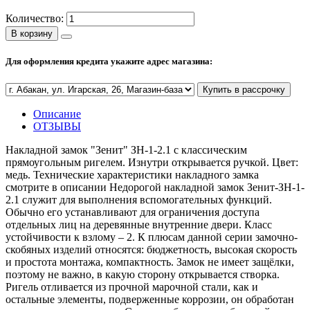
Количество:
Полезные статьи
В корзину
Для оформления кредита укажите адрес магазина:
Новости и Акции
Купить в рассрочку
Описание
Оплата и доставка
ОТЗЫВЫ
Сервис-центр
Накладной замок "Зенит" ЗН-1-2.1 с классическим
прямоугольным ригелем. Изнутри открывается ручкой. Цвет:
медь. Технические характеристики накладного замка
Адреса Сервис-центров
смотрите в описании Недорогой накладной замок Зенит-ЗН-1-
2.1 служит для выполнения вспомогательных функций.
Обычно его устанавливают для ограничения доступа
отдельных лиц на деревянные внутренние двери. Класс
устойчивости к взлому – 2. К плюсам данной серии замочно-
Условия возврата товара
скобяных изделий относятся: бюджетность, высокая скорость
и простота монтажа, компактность. Замок не имеет защёлки,
поэтому не важно, в какую сторону открывается створка.
Ригель отливается из прочной марочной стали, как и
остальные элементы, подверженные коррозии, он обработан