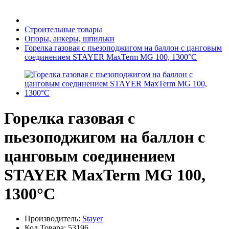
Бытовая техника
Строительные товары
Опоры, анкеры, шпильки
Горелка газовая с пьезоподжигом на баллон с цанговым
Хозяйственные товары
соединением STAYER MaxTerm MG 100, 1300°C
Строительные товары
Горелка газовая с
пьезоподжигом на баллон с
цанговым соединением
Все для бани
STAYER MaxTerm MG 100,
1300°C
Блог
Производитель:
Stayer
Код Товара:
53196