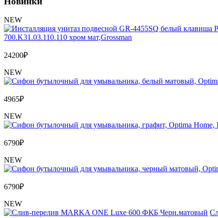
Новинки
NEW
700.K31.03.110.110 хром мат,Grossman
24200
₽
NEW
4965
₽
NEW
6790
₽
NEW
6790
₽
NEW
Сл