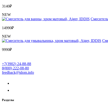
3140
₽
NEW
Cмеситель
14990
₽
NEW
Cме
9990
₽
+7(3902) 24-88-88
8(800) 222-08-80
feedback@tdom.info
Разделы