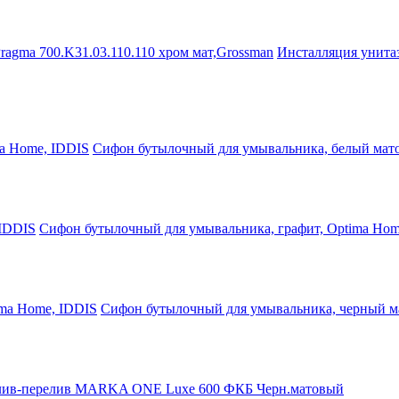
Инсталляция унита
Сифон бутылочный для умывальника, белый мат
Сифон бутылочный для умывальника, графит, Optima Hom
Сифон бутылочный для умывальника, черный м
ив-перелив MARKA ONE Luxe 600 ФКБ Черн.матовый