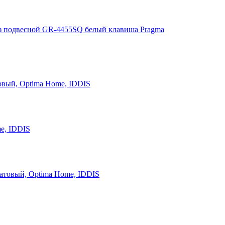
з подвесной GR-4455SQ белый клавиша Pragma
овый, Optima Home, IDDIS
e, IDDIS
атовый, Optima Home, IDDIS