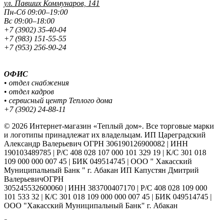
ул. Павших
Коммунаров, 141
Пн-Сб 09:00–19:00
Вс 09:00–18:00
+7 (3902) 35-40-04
+7 (983) 151-55-55
+7 (953) 256-90-24
ОФИС
• отдел снабжения
• отдел кадров
• сервисный центр Теплого дома
+7 (3902) 24-88-11
© 2026 Интернет-магазин «Теплый дом». Все торговые марки
и логотипы принадлежат их владельцам. ИП Цареградский
Александр Валерьевич ОГРН 306190126900082 | ИНН
190103489785 | Р/С 408 028 107 000 101 329 19 | К/С 301 018
109 000 000 007 45 | БИК 049514745 | ООО " Хакасский
Муниципальный Банк " г. Абакан ИП Капустян Дмитрий
ВалерьевичОГРН
305245532600060 | ИНН 383700407170 | Р/С 408 028 109 000
101 533 32 | К/С 301 018 109 000 000 007 45 | БИК 049514745 |
ООО "Хакасский Муниципальный Банк" г. Абакан