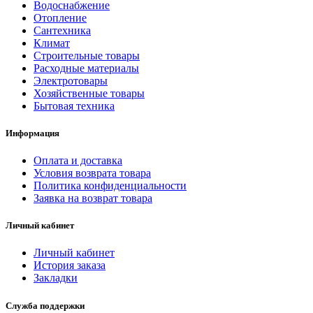
Водоснабжение
Отопление
Полезные статьи
Сантехника
Климат
Строительные товары
Расходные материалы
Электротовары
Новости и Акции
Хозяйственные товары
Бытовая техника
Оплата и доставка
Информация
Сервис-центр
Оплата и доставка
Условия возврата товара
Адреса Сервис-центров
Политика конфиденциальности
Заявка на возврат товара
Личный кабинет
Условия возврата товара
Личный кабинет
История заказа
Закладки
Служба поддержки