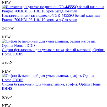
Обмен и возврат товара
NEW
Вакансии
Инсталляция унитаз подвесной GR-4455SQ белый клавиша
Контакты
Pragma 700.K31.03.110.110 хром мат,Grossman
24200
₽
NEW
Сифон бутылочный для умывальника, белый матовый, Optima
Home, IDDIS
4965
₽
NEW
Сифон бутылочный для умывальника, графит, Optima Home,
IDDIS
6790
₽
NEW