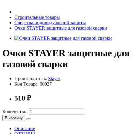
Бытовая техника
Строительные товары
Средства индивидуальной защиты
Очки STAYER защитные для газовой сварки
Хозяйственные товары
Очки STAYER защитные для
газовой сварки
Строительные товары
Производитель:
Stayer
Код Товара:
00027
Все для бани
510
₽
Количество:
В корзину
Блог
Описание
ОТЗЫВЫ