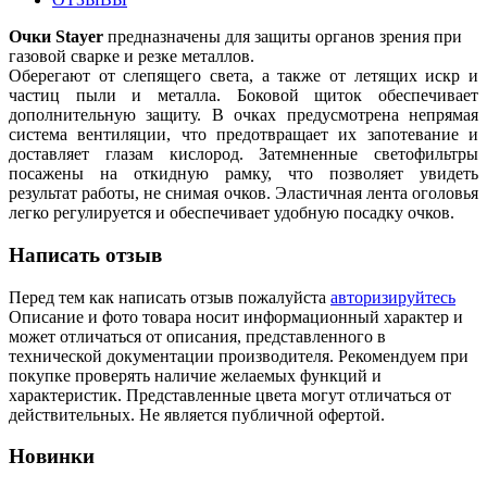
Полезные статьи
Очки Stayer
предназначены для защиты органов зрения при
газовой сварке и резке металлов.
Оберегают от слепящего света, а также от летящих искр и
частиц пыли и металла. Боковой щиток обеспечивает
дополнительную защиту. В очках предусмотрена непрямая
система вентиляции, что предотвращает их запотевание и
Новости и Акции
доставляет глазам кислород. Затемненные светофильтры
посажены на откидную рамку, что позволяет увидеть
результат работы, не снимая очков. Эластичная лента оголовья
Оплата и доставка
легко регулируется и обеспечивает удобную посадку очков.
Сервис-центр
Написать отзыв
Адреса Сервис-центров
Перед тем как написать отзыв пожалуйста
авторизируйтесь
Описание и фото товара носит информационный характер и
может отличаться от описания, представленного в
технической документации производителя. Рекомендуем при
покупке проверять наличие желаемых функций и
Условия возврата товара
характеристик. Представленные цвета могут отличаться от
действительных. Не является публичной офертой.
Новинки