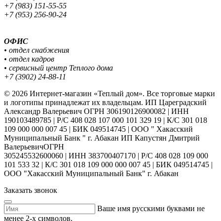
+7 (983) 151-55-55
+7 (953) 256-90-24
ОФИС
• отдел снабжения
• отдел кадров
• сервисный центр Теплого дома
+7 (3902) 24-88-11
© 2026 Интернет-магазин «Теплый дом». Все торговые марки
и логотипы принадлежат их владельцам. ИП Цареградский
Александр Валерьевич ОГРН 306190126900082 | ИНН
190103489785 | Р/С 408 028 107 000 101 329 19 | К/С 301 018
109 000 000 007 45 | БИК 049514745 | ООО " Хакасский
Муниципальный Банк " г. Абакан ИП Капустян Дмитрий
ВалерьевичОГРН
305245532600060 | ИНН 383700407170 | Р/С 408 028 109 000
101 533 32 | К/С 301 018 109 000 000 007 45 | БИК 049514745 |
ООО "Хакасский Муниципальный Банк" г. Абакан
Заказать звонок
Ваше имя русскими буквами не
менее 2-х символов.