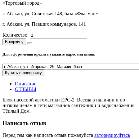
«Торговый город»
Полезные статьи
г. Абакан, ул. Советская 148, база «Флагман»
г. Абакан, ул. Павших коммунаров, 141
Количество:
Новости и Акции
В корзину
Для оформления кредита укажите адрес магазина:
Оплата и доставка
Сервис-центр
Купить в рассрочку
Адреса Сервис-центров
Описание
ОТЗЫВЫ
Блок насосной автоматики ЕРС-2. Всегда в наличии и по
низким ценам в сети магазинов сантехники и водоснабжения
Условия возврата товара
Тёплый Дом.
Написать отзыв
Перед тем как написать отзыв пожалуйста
авторизируйтесь