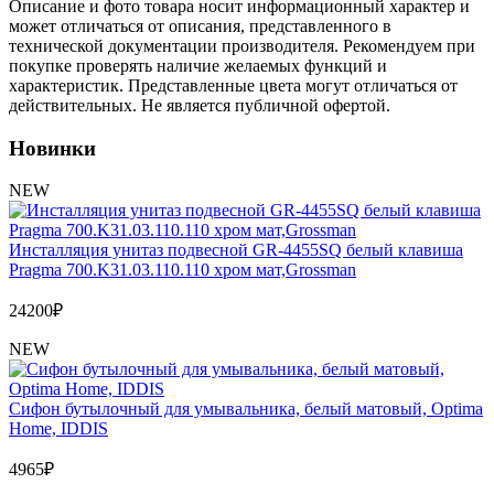
Обмен и возврат товара
Описание и фото товара носит информационный характер и
может отличаться от описания, представленного в
технической документации производителя. Рекомендуем при
Вакансии
покупке проверять наличие желаемых функций и
Контакты
характеристик. Представленные цвета могут отличаться от
действительных. Не является публичной офертой.
Новинки
NEW
Инсталляция унитаз подвесной GR-4455SQ белый клавиша
Pragma 700.K31.03.110.110 хром мат,Grossman
24200
₽
NEW
Сифон бутылочный для умывальника, белый матовый, Optima
Home, IDDIS
4965
₽