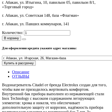
г. Абакан, ул. Итыгина, 10, павильон 05, павильон 8/1,
«Торговый город»
Полезные статьи
г. Абакан, ул. Советская 148, база «Флагман»
г. Абакан, ул. Павших коммунаров, 141
Новости и Акции
Количество:
В корзину
Оплата и доставка
Для оформления кредита укажите адрес магазина:
Сервис-центр
Купить в рассрочку
Адреса Сервис-центров
Описание
ОТЗЫВЫ
Водонагреватель Citadel от бренда Electrolux создан для того,
Условия возврата товара
чтобы вам не приходилось жертвовать комфортом.
Внутренний бак прибора выполнен из нержавеющей стали
Inox Technology с высоким содержанием легирующих
элементов: хрома и никеля, что обеспечивает
дополнительную защиту от коррозии, надёжность прибора
подтверждает гарантия на внутренний бак 7 лет. За