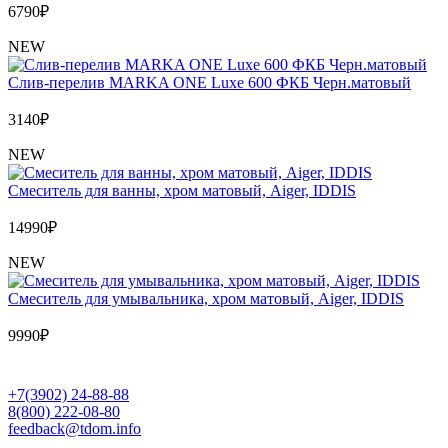
6790
₽
NEW
Слив-перелив MARKA ONE Luxe 600 ФКБ Черн.матовый
3140
₽
NEW
Cмеситель для ванны, хром матовый, Aiger, IDDIS
14990
₽
NEW
Cмеситель для умывальника, хром матовый, Aiger, IDDIS
9990
₽
+7(3902) 24-88-88
8(800) 222-08-80
feedback@tdom.info