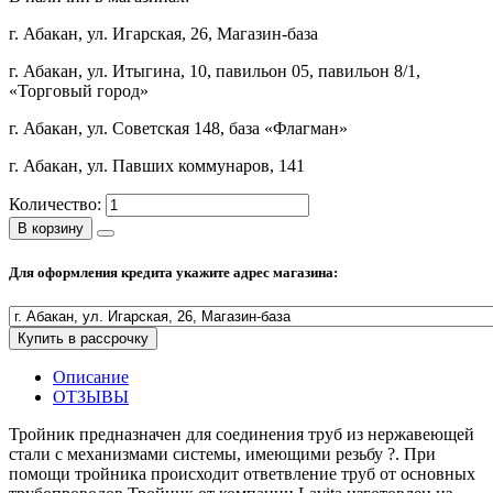
Полезные статьи
г. Абакан, ул. Игарская, 26, Магазин-база
г. Абакан, ул. Итыгина, 10, павильон 05, павильон 8/1,
«Торговый город»
г. Абакан, ул. Советская 148, база «Флагман»
Новости и Акции
г. Абакан, ул. Павших коммунаров, 141
Оплата и доставка
Количество:
Сервис-центр
В корзину
Для оформления кредита укажите адрес магазина:
Адреса Сервис-центров
Купить в рассрочку
Описание
Условия возврата товара
ОТЗЫВЫ
Тройник предназначен для соединения труб из нержавеющей
стали с механизмами системы, имеющими резьбу ?. При
помощи тройника происходит ответвление труб от основных