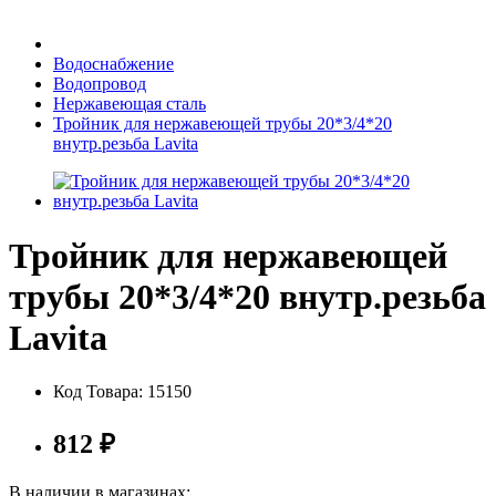
Бытовая техника
Водоснабжение
Водопровод
Нержавеющая сталь
Хозяйственные товары
Тройник для нержавеющей трубы 20*3/4*20
внутр.резьба Lavita
Строительные товары
Тройник для нержавеющей
трубы 20*3/4*20 внутр.резьба
Lavita
Все для бани
Код Товара:
15150
812
₽
Блог
В наличии в магазинах: