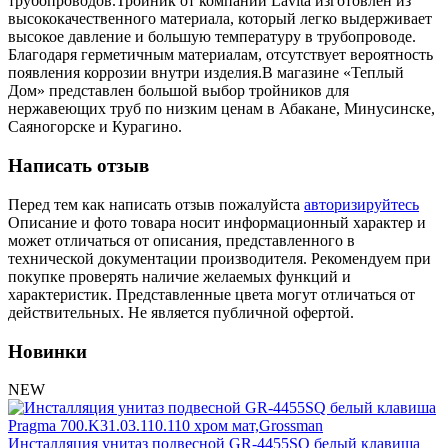
трубопроводов.Тройник от компании Lavita изготовлен из
Обмен и возврат товара
высококачественного материала, который легко выдерживает
высокое давление и большую температуру в трубопроводе.
Благодаря герметичным материалам, отсутствует вероятность
Вакансии
появления коррозии внутри изделия.В магазине «Теплый
Контакты
Дом» представлен большой выбор тройников для
нержавеющих труб по низким ценам в Абакане, Минусинске,
Саяногорске и Курагино.
Написать отзыв
Перед тем как написать отзыв пожалуйста
авторизируйтесь
Описание и фото товара носит информационный характер и
может отличаться от описания, представленного в
технической документации производителя. Рекомендуем при
покупке проверять наличие желаемых функций и
характеристик. Представленные цвета могут отличаться от
действительных. Не является публичной офертой.
Новинки
NEW
Инсталляция унитаз подвесной GR-4455SQ белый клавиша