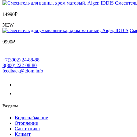
Cмеситель
14990
₽
NEW
Cме
9990
₽
+7(3902) 24-88-88
8(800) 222-08-80
feedback@tdom.info
Разделы
Водоснабжение
Отопление
Сантехника
Климат