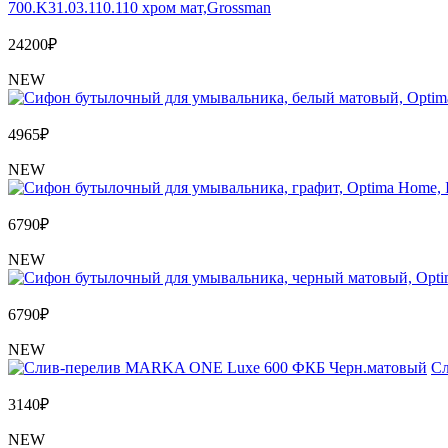
700.K31.03.110.110 хром мат,Grossman
24200
₽
NEW
4965
₽
NEW
6790
₽
NEW
6790
₽
NEW
Сл
3140
₽
NEW