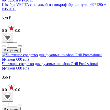
Швабра VETTA с насадкой из микрофибра липучка 69*120см
NP-2011
528
₽
0
0
0.0
В корзину
Чистящее средство для духовых шкафов Grill Professional
(флакон 600 мл)
356
₽
0
0
0.0
В корзину