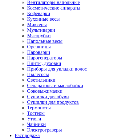
Вентиляторы напольные
Косметические аппараты
Кофеварки
Кухонные весы
Миксеры
Мультиварки
Мясорубки
Напольные весы
Орешницы
Пароварки
Парогенераторы
Плиты, духовки
Приборы для укладки волос
Пылесосы
Светильники
Сепараторы и маслобойки
Соковыжималки
Сушилки для обуви
Сушилки для продуктов
Термопоты
Тостеры
Утюги
Чайники
Электрограверы
Распродажа