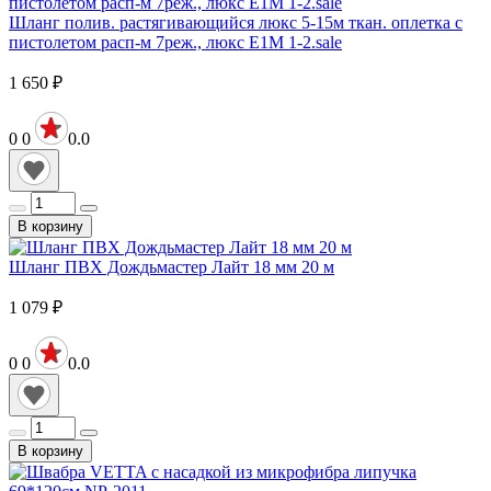
Шланг полив. растягивающийся люкс 5-15м ткан. оплетка с
пистолетом расп-м 7реж., люкс E1M 1-2.sale
1 650
₽
0
0
0.0
В корзину
Шланг ПВХ Дождьмастер Лайт 18 мм 20 м
1 079
₽
0
0
0.0
В корзину