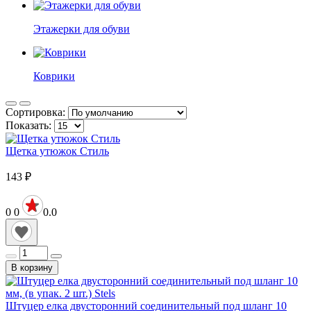
Этажерки для обуви
Коврики
Сортировка:
Показать:
Щетка утюжок Стиль
143
₽
0
0
0.0
В корзину
Штуцер елка двусторонний соединительный под шланг 10