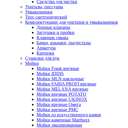
Средства для чистки
Унитазы, писсуары
Умывальники
Трос сантехнический
Комплектующие для унитазов и умывальников
Донные клапаны
Заглушки и пробки
Клавиши смыва
Бачки, крышки, пьедесталы
Арматура
Крепежи
Сушилки для рук
Мойки
Мойки Frank врезные
Мойки IDDIS
Мойки MLN накладные
Мойки FABIA PROFI врезные
Мойки MELANA врезные
Мойки врезные POTATO
Мойки врезные UKINOX
Мойки врезные Омега
Мойки врезные РМС
Мойки из искусственного камня
Мойки каменные Marrbaxx
Мойки эмалированные