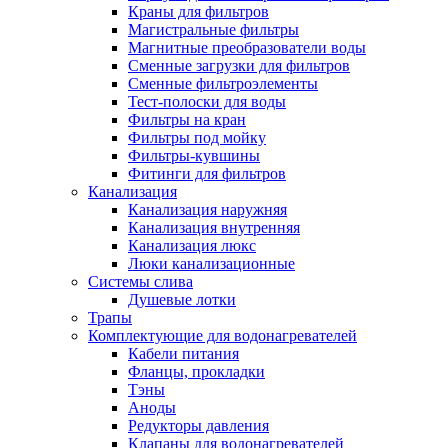
Краны для фильтров
Полезные статьи
Магистральные фильтры
Магнитные преобразователи воды
Сменные загрузки для фильтров
Сменные фильтроэлементы
Тест-полоски для воды
Фильтры на кран
Новости и Акции
Фильтры под мойку
Фильтры-кувшины
Фитинги для фильтров
Оплата и доставка
Канализация
Сервис-центр
Канализация наружняя
Канализация внутренняя
Канализация люкс
Адреса Сервис-центров
Люки канализационные
Системы слива
Душевые лотки
Трапы
Комплектующие для водонагревателей
Условия возврата товара
Кабели питания
Фланцы, прокладки
Тэны
Аноды
Редукторы давления
Клапаны для водонагревателей