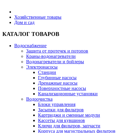
Бытовая техника
Хозяйственные товары
Дом и сад
Хозяйственные товары
КАТАЛОГ ТОВАРОВ
Водоснабжение
Защита от протечек и потопов
Краны-водонагреватели
Строительные товары
Водонагреватели и бойлеры
Электронасосы
Станции
Глубинные насосы
Дренажные насосы
Поверхностные насосы
Все для бани
Канализационные установки
Водоочистка
Блоки управления
Засыпки для фильтров
Картриджи и сменные модули
Кассеты для кувшинов
Блог
Ключи для фильтров, запчасти
Корпуса для магистральных фильтров