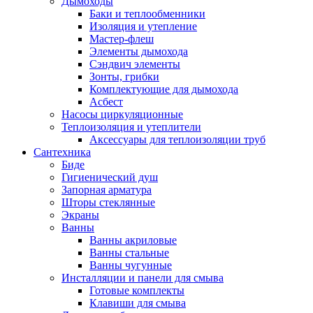
Дымоходы
Баки и теплообменники
Изоляция и утепление
Мастер-флеш
Элементы дымохода
Сэндвич элементы
Зонты, грибки
Комплектующие для дымохода
Асбест
Насосы циркуляционные
Теплоизоляция и утеплители
Аксессуары для теплоизоляции труб
Сантехника
Биде
Гигиенический душ
Запорная арматура
Шторы стеклянные
Экраны
Ванны
Ванны акриловые
Ванны стальные
Ванны чугунные
Инсталляции и панели для смыва
Готовые комплекты
Клавиши для смыва