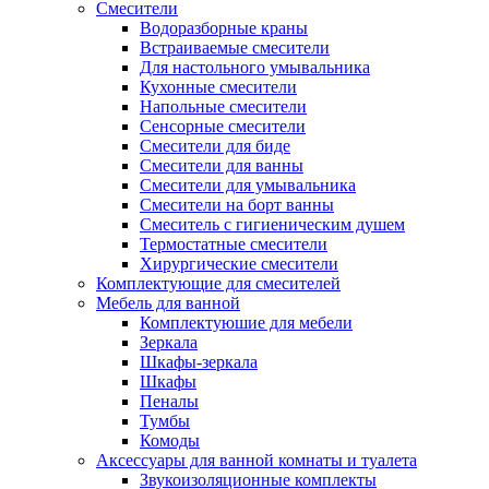
Смесители
Водоразборные краны
Встраиваемые смесители
Для настольного умывальника
Кухонные смесители
Напольные смесители
Сенсорные смесители
Смесители для биде
Смесители для ванны
Смесители для умывальника
Смесители на борт ванны
Смеситель с гигиеническим душем
Термостатные смесители
Хирургические смесители
Комплектующие для смесителей
Мебель для ванной
Комплектуюшие для мебели
Зеркала
Шкафы-зеркала
Шкафы
Пеналы
Тумбы
Комоды
Аксессуары для ванной комнаты и туалета
Звукоизоляционные комплекты