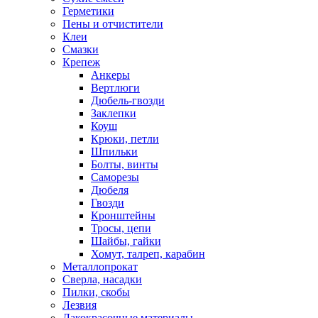
Герметики
Пены и отчистители
Клеи
Смазки
Крепеж
Анкеры
Вертлюги
Дюбель-гвозди
Заклепки
Коуш
Крюки, петли
Шпильки
Болты, винты
Саморезы
Дюбеля
Гвозди
Кронштейны
Тросы, цепи
Шайбы, гайки
Хомут, талреп, карабин
Металлопрокат
Сверла, насадки
Пилки, скобы
Лезвия
Лакокрасочные материалы