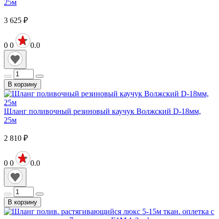
25м
3 625
₽
0
0
0.0
В корзину
Шланг поливочный резиновый каучук Волжский D-18мм,
25м
2 810
₽
0
0
0.0
В корзину