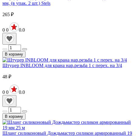
мм, (в упак. 2 шт.) Stels
265
₽
0
0
0.0
В корзину
Штуцер INBLOOM для крана нар.резьба 1 с перех. на 3/4
48
₽
0
0
0.0
В корзину
Шланг силиконовый Дождьмастер силикон армированный 19