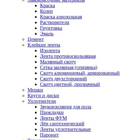
Краска
Колер
Краска аэрозольная
Растворители
Грунтовка
Эмаль
Цемент
Клейкие ленты
Изолента
Лента противоскользящая
Малярный скотч
Сетка малярная (серпянка)
Скотч алюминиевый, армированный
Скотч двухсторонний
Скотч цветной, прозрачный
Мешки
Круги и диски
Уплотнители
Звукоизоляция для пола
Прокладки
Ленты ФУМ
Лён сантехнический
Ленты уплотнительные
Паронит