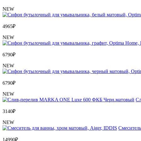
NEW
4965
₽
NEW
6790
₽
NEW
6790
₽
NEW
Сл
3140
₽
NEW
Cмеситель
14990
₽