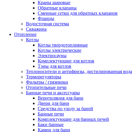
Краны шаровые
Обратные клапаны
Сменные сетки для обратных клапанов
Фланцы
Водосточная система
Скважина
Отопление
Котлы
Котлы твердотопливные
Котлы электрические
Электросауны
Комплектующие для котлов
Тэны для котлов
Теплоносители и антифризы, дистилированная вод
Терморегуляторы
Фильтры / грязевики
Отопительные печи
Банные печи и аксессуары
Вернтиляция для бани
Двери для бани
Средства по уходу за баней
Банные печи
Комплектующие для банных печей
Баки банные
Камни для бани