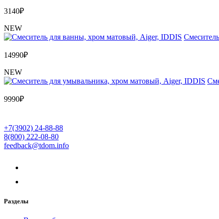
3140
₽
NEW
Cмеситель
14990
₽
NEW
Cме
9990
₽
+7(3902) 24-88-88
8(800) 222-08-80
feedback@tdom.info
Разделы