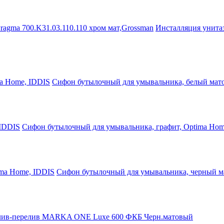
Инсталляция унита
Сифон бутылочный для умывальника, белый мат
Сифон бутылочный для умывальника, графит, Optima Hom
Сифон бутылочный для умывальника, черный м
ив-перелив MARKA ONE Luxe 600 ФКБ Черн.матовый