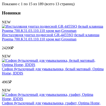
Показано с 1 по 15 из 189 (всего 13 страниц)
Новинки
NEW
Инсталляция унитаз подвесной GR-4455SQ белый клавиша
Pragma 700.K31.03.110.110 хром мат,Grossman
24200
₽
NEW
Сифон бутылочный для умывальника, белый матовый, Optima
Home, IDDIS
4965
₽
NEW
Сифон бутылочный для умывальника, графит, Optima Home,