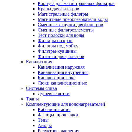
Корпуса для магистральных фильтров
Полезные статьи
Краны для фильтров
Магистральные фильтры
Магнитные преобразователи воды
Сменные загрузки для фильтров
Сменные фильтроэлементы
Тест-полоски для воды
Новости и Акции
Фильтры на кран
Фильтры под мойку
Фильтры-кувшины
Оплата и доставка
Фитинги для фильтров
Сервис-центр
Канализация
Канализация наружняя
Канализация внутренняя
Адреса Сервис-центров
Канализация люкс
Люки канализационные
Системы слива
Душевые лотки
Трапы
Условия возврата товара
Комплектующие для водонагревателей
Кабели питания
Фланцы, прокладки
Тэны
Аноды
Редукторы давления