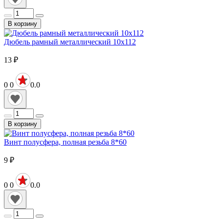
В корзину
Дюбель рамный металлический 10х112
13
₽
0
0
0.0
В корзину
Винт полусфера, полная резьба 8*60
9
₽
0
0
0.0