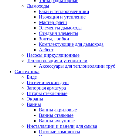
Тэны радиаторные
Дымоходы
Баки и теплообменники
Изоляция и утепление
Мастер-флеш
Элементы дымохода
Сэндвич элементы
Зонты, грибки
Комплектующие для дымохода
Асбест
Насосы циркуляционные
Теплоизоляция и утеплители
Аксессуары для теплоизоляции труб
Сантехника
Биде
Гигиенический душ
Запорная арматура
Шторы стеклянные
Экраны
Ванны
Ванны акриловые
Ванны стальные
Ванны чугунные
Инсталляции и панели для смыва
Готовые комплекты