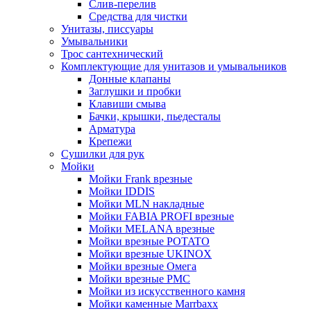
Слив-перелив
Средства для чистки
Унитазы, писсуары
Умывальники
Трос сантехнический
Комплектующие для унитазов и умывальников
Донные клапаны
Заглушки и пробки
Клавиши смыва
Бачки, крышки, пьедесталы
Арматура
Крепежи
Сушилки для рук
Мойки
Мойки Frank врезные
Мойки IDDIS
Мойки MLN накладные
Мойки FABIA PROFI врезные
Мойки MELANA врезные
Мойки врезные POTATO
Мойки врезные UKINOX
Мойки врезные Омега
Мойки врезные РМС
Мойки из искусственного камня
Мойки каменные Marrbaxx