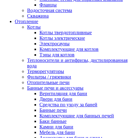
Фланцы
Водосточная система
Скважина
Отопление
Котлы
Котлы твердотопливные
Котлы электрические
Электросауны
Комплектующие для котлов
Тэны для котлов
Теплоносители и антифризы, дистилированная
вода
Терморегуляторы
Фильтры / грязевики
Отопительные печи
Банные печи и аксессуары
Вернтиляция для бани
Двери для бани
Средства по уходу за баней
Банные печи
Комплектующие для банных печей
Баки банные
Камни для бани
Мебель для бани
Аксессуары для бани и сауны