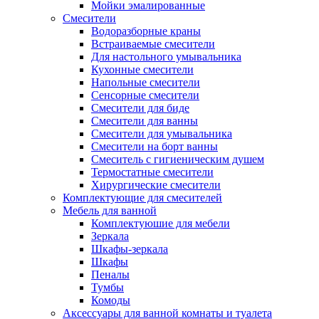
Мойки эмалированные
Смесители
Водоразборные краны
Встраиваемые смесители
Для настольного умывальника
Кухонные смесители
Напольные смесители
Сенсорные смесители
Смесители для биде
Смесители для ванны
Смесители для умывальника
Смесители на борт ванны
Смеситель с гигиеническим душем
Термостатные смесители
Хирургические смесители
Комплектующие для смесителей
Мебель для ванной
Комплектуюшие для мебели
Зеркала
Шкафы-зеркала
Шкафы
Пеналы
Тумбы
Комоды
Аксессуары для ванной комнаты и туалета