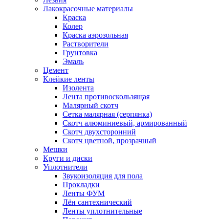
Лакокрасочные материалы
Краска
Колер
Краска аэрозольная
Растворители
Грунтовка
Эмаль
Цемент
Клейкие ленты
Изолента
Лента противоскользящая
Малярный скотч
Сетка малярная (серпянка)
Скотч алюминиевый, армированный
Скотч двухсторонний
Скотч цветной, прозрачный
Мешки
Круги и диски
Уплотнители
Звукоизоляция для пола
Прокладки
Ленты ФУМ
Лён сантехнический
Ленты уплотнительные