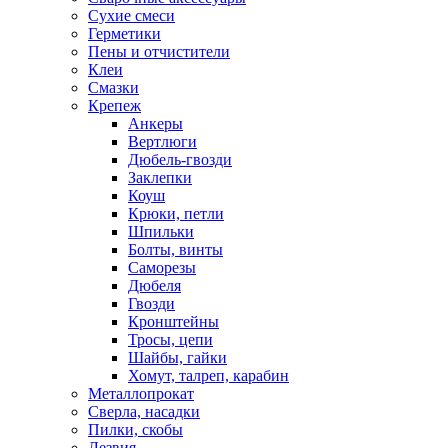
Сухие смеси
Герметики
Пены и отчистители
Клеи
Смазки
Крепеж
Анкеры
Вертлюги
Дюбель-гвозди
Заклепки
Коуш
Крюки, петли
Шпильки
Болты, винты
Саморезы
Дюбеля
Гвозди
Кронштейны
Тросы, цепи
Шайбы, гайки
Хомут, талреп, карабин
Металлопрокат
Сверла, насадки
Пилки, скобы
Лезвия