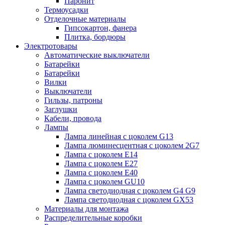
Паронит
Термоусадки
Отделочные материалы
Гипсокартон, фанера
Плитка, бордюры
Электротовары
Автоматические выключатели
Батарейки
Батарейки
Вилки
Выключатели
Гильзы, патроны
Заглушки
Кабели, провода
Лампы
Лампа линейная с цоколем G13
Лампа люминесцентная с цоколем 2G7
Лампа с цоколем E14
Лампа с цоколем E27
Лампа с цоколем E40
Лампа с цоколем GU10
Лампа светодиодная с цоколем G4 G9
Лампа светодиодная с цоколем GX53
Материалы для монтажа
Распределительные коробки