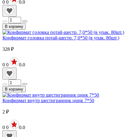
0
0
0.0
В корзину
Конфирмат головка потай-шестр. 7,0*50 (в упак. 80шт.)
328
₽
0
0
0.0
В корзину
Конфирмат внутр шестигранник цинк 7*50
2
₽
0
0
0.0