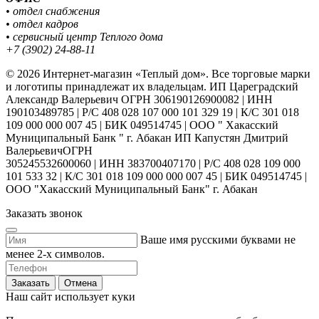
• отдел снабжения
• отдел кадров
• сервисный центр Теплого дома
+7 (3902) 24-88-11
© 2026 Интернет-магазин «Теплый дом». Все торговые марки
и логотипы принадлежат их владельцам. ИП Цареградский
Александр Валерьевич ОГРН 306190126900082 | ИНН
190103489785 | Р/С 408 028 107 000 101 329 19 | К/С 301 018
109 000 000 007 45 | БИК 049514745 | ООО " Хакасский
Муниципальный Банк " г. Абакан ИП Капустян Дмитрий
ВалерьевичОГРН
305245532600060 | ИНН 383700407170 | Р/С 408 028 109 000
101 533 32 | К/С 301 018 109 000 000 007 45 | БИК 049514745 |
ООО "Хакасский Муниципальный Банк" г. Абакан
Заказать звонок
Ваше имя русскими буквами не
менее 2-х символов.
Заказать
Отмена
Наш сайт использует куки