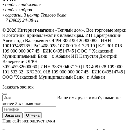
• отдел снабжения
• отдел кадров
• сервисный центр Теплого дома
+7 (3902) 24-88-11
© 2026 Интернет-магазин «Теплый дом». Все торговые марки
и логотипы принадлежат их владельцам. ИП Цареградский
Александр Валерьевич ОГРН 306190126900082 | ИНН
190103489785 | Р/С 408 028 107 000 101 329 19 | К/С 301 018
109 000 000 007 45 | БИК 049514745 | ООО " Хакасский
Муниципальный Банк " г. Абакан ИП Капустян Дмитрий
ВалерьевичОГРН
305245532600060 | ИНН 383700407170 | Р/С 408 028 109 000
101 533 32 | К/С 301 018 109 000 000 007 45 | БИК 049514745 |
ООО "Хакасский Муниципальный Банк" г. Абакан
Заказать звонок
Ваше имя русскими буквами не
менее 2-х символов.
Заказать
Отмена
Наш сайт использует куки