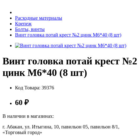
Бытовая техника
Расходные материалы
Крепеж
Болты, винты
Хозяйственные товары
Винт головка потай крест №2 цинк М6*40 (8 шт)
Винт головка потай крест №2
Строительные товары
цинк М6*40 (8 шт)
Код Товара:
39376
Все для бани
60
₽
В наличии в магазинах:
г. Абакан, ул. Итыгина, 10, павильон 05, павильон 8/1,
Блог
«Торговый город»