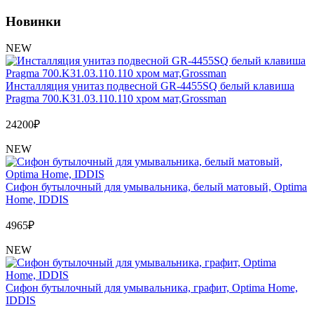
Обмен и возврат товара
Новинки
Вакансии
NEW
Контакты
Инсталляция унитаз подвесной GR-4455SQ белый клавиша
Pragma 700.K31.03.110.110 хром мат,Grossman
24200
₽
NEW
Сифон бутылочный для умывальника, белый матовый, Optima
Home, IDDIS
4965
₽
NEW
Сифон бутылочный для умывальника, графит, Optima Home,
IDDIS