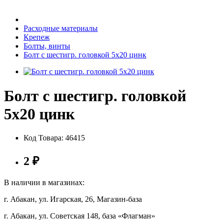
Бытовая техника
Расходные материалы
Крепеж
Болты, винты
Хозяйственные товары
Болт с шестигр. головкой 5х20 цинк
Болт с шестигр. головкой
Строительные товары
5х20 цинк
Код Товара:
46415
Все для бани
2
₽
В наличии в магазинах:
г. Абакан, ул. Игарская, 26, Магазин-база
Блог
г. Абакан, ул. Советская 148, база «Флагман»