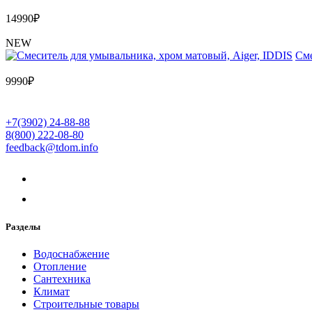
14990
₽
NEW
Cме
9990
₽
+7(3902) 24-88-88
8(800) 222-08-80
feedback@tdom.info
Разделы
Водоснабжение
Отопление
Сантехника
Климат
Строительные товары