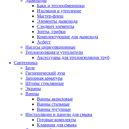
Дымоходы
Баки и теплообменники
Изоляция и утепление
Мастер-флеш
Элементы дымохода
Сэндвич элементы
Зонты, грибки
Комплектующие для дымохода
Асбест
Насосы циркуляционные
Теплоизоляция и утеплители
Аксессуары для теплоизоляции труб
Сантехника
Биде
Гигиенический душ
Запорная арматура
Шторы стеклянные
Экраны
Ванны
Ванны акриловые
Ванны стальные
Ванны чугунные
Инсталляции и панели для смыва
Готовые комплекты
Клавиши для смыва