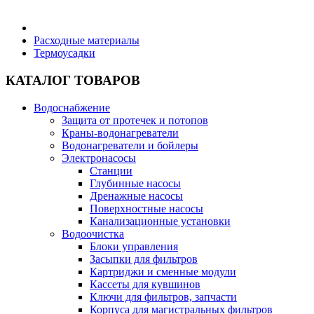
Бытовая техника
Расходные материалы
Термоусадки
Хозяйственные товары
КАТАЛОГ ТОВАРОВ
Водоснабжение
Защита от протечек и потопов
Краны-водонагреватели
Строительные товары
Водонагреватели и бойлеры
Электронасосы
Станции
Глубинные насосы
Дренажные насосы
Поверхностные насосы
Все для бани
Канализационные установки
Водоочистка
Блоки управления
Засыпки для фильтров
Картриджи и сменные модули
Кассеты для кувшинов
Блог
Ключи для фильтров, запчасти
Корпуса для магистральных фильтров