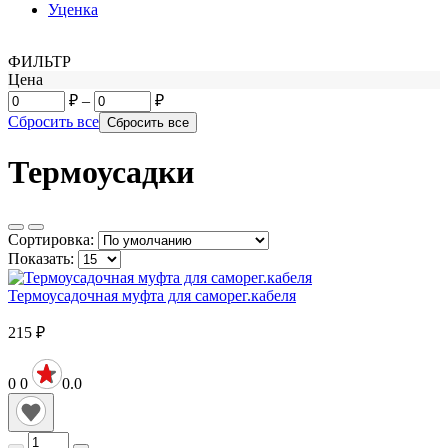
Уценка
ФИЛЬТР
Цена
₽
–
₽
Сбросить все
Термоусадки
Сортировка:
Показать:
Термоусадочная муфта для саморег.кабеля
215
₽
0
0
0.0