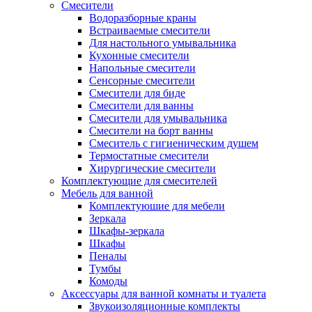
Смесители
Водоразборные краны
Встраиваемые смесители
Для настольного умывальника
Кухонные смесители
Напольные смесители
Сенсорные смесители
Смесители для биде
Смесители для ванны
Смесители для умывальника
Смесители на борт ванны
Смеситель с гигиеническим душем
Термостатные смесители
Хирургические смесители
Комплектующие для смесителей
Мебель для ванной
Комплектуюшие для мебели
Зеркала
Шкафы-зеркала
Шкафы
Пеналы
Тумбы
Комоды
Аксессуары для ванной комнаты и туалета
Звукоизоляционные комплекты