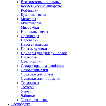
Вентиляторы напольные
Косметические аппараты
Кофеварки
Кухонные весы
Миксеры
Мультиварки
Мясорубки
Напольные весы
Орешницы
Пароварки
Парогенераторы
Плиты, духовки
Приборы для укладки волос
Пылесосы
Светильники
Сепараторы и маслобойки
Соковыжималки
Сушилки для обуви
Сушилки для продуктов
Термопоты
Тостеры
Утюги
Чайники
Электрограверы
Распродажа