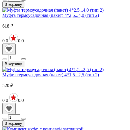
В корзину
Муфта термоусадочная (пакет) 4*2,5...4,0 (тип 2)
618
₽
0
0
0.0
В корзину
Муфта термоусадочная (пакет) 4*1,5...2,5 (тип 2)
520
₽
0
0
0.0
В корзину