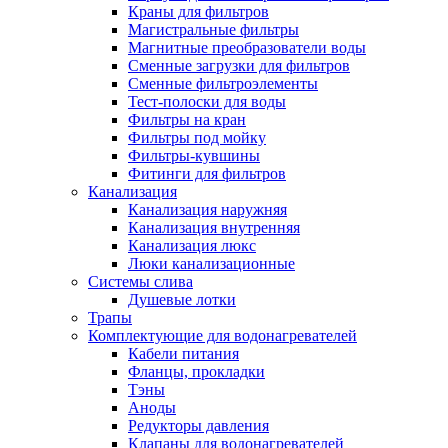
Краны для фильтров
Полезные статьи
Магистральные фильтры
Магнитные преобразователи воды
Сменные загрузки для фильтров
Сменные фильтроэлементы
Тест-полоски для воды
Фильтры на кран
Новости и Акции
Фильтры под мойку
Фильтры-кувшины
Фитинги для фильтров
Оплата и доставка
Канализация
Сервис-центр
Канализация наружняя
Канализация внутренняя
Канализация люкс
Адреса Сервис-центров
Люки канализационные
Системы слива
Душевые лотки
Трапы
Комплектующие для водонагревателей
Условия возврата товара
Кабели питания
Фланцы, прокладки
Тэны
Аноды
Редукторы давления
Клапаны для водонагревателей