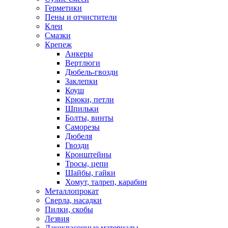
Герметики
Пены и отчистители
Клеи
Смазки
Крепеж
Анкеры
Вертлюги
Дюбель-гвозди
Заклепки
Коуш
Крюки, петли
Шпильки
Болты, винты
Саморезы
Дюбеля
Гвозди
Кронштейны
Тросы, цепи
Шайбы, гайки
Хомут, талреп, карабин
Металлопрокат
Сверла, насадки
Пилки, скобы
Лезвия
Лакокрасочные материалы