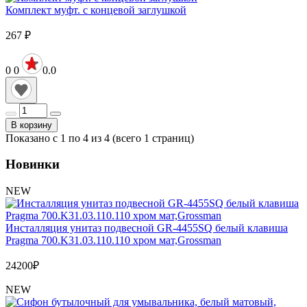
Комплект муфт. с концевой заглушкой
267
₽
0
0
0.0
В корзину
Показано с 1 по 4 из 4 (всего 1 страниц)
Новинки
NEW
Инсталляция унитаз подвесной GR-4455SQ белый клавиша
Pragma 700.K31.03.110.110 хром мат,Grossman
24200
₽
NEW