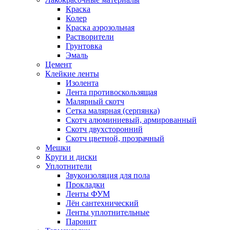
Краска
Колер
Краска аэрозольная
Растворители
Грунтовка
Эмаль
Цемент
Клейкие ленты
Изолента
Лента противоскользящая
Малярный скотч
Сетка малярная (серпянка)
Скотч алюминиевый, армированный
Скотч двухсторонний
Скотч цветной, прозрачный
Мешки
Круги и диски
Уплотнители
Звукоизоляция для пола
Прокладки
Ленты ФУМ
Лён сантехнический
Ленты уплотнительные
Паронит