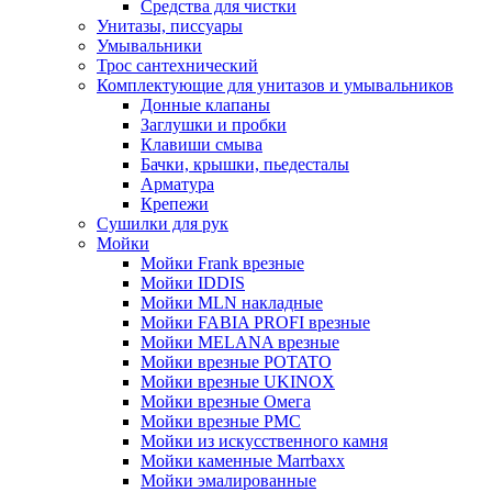
Средства для чистки
Унитазы, писсуары
Умывальники
Трос сантехнический
Комплектующие для унитазов и умывальников
Донные клапаны
Заглушки и пробки
Клавиши смыва
Бачки, крышки, пьедесталы
Арматура
Крепежи
Сушилки для рук
Мойки
Мойки Frank врезные
Мойки IDDIS
Мойки MLN накладные
Мойки FABIA PROFI врезные
Мойки MELANA врезные
Мойки врезные POTATO
Мойки врезные UKINOX
Мойки врезные Омега
Мойки врезные РМС
Мойки из искусственного камня
Мойки каменные Marrbaxx
Мойки эмалированные