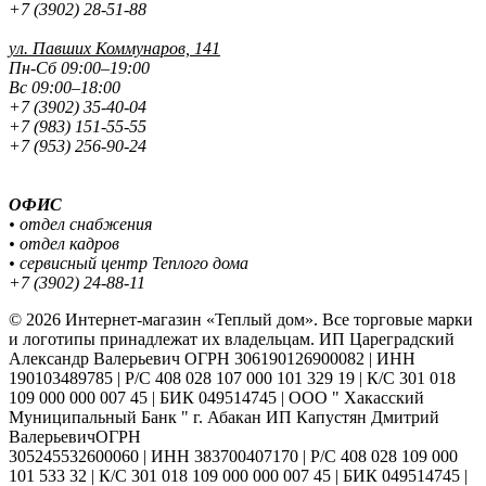
+7 (3902) 28-51-88
ул. Павших
Коммунаров, 141
Пн-Сб 09:00–19:00
Вс 09:00–18:00
+7 (3902) 35-40-04
+7 (983) 151-55-55
+7 (953) 256-90-24
ОФИС
• отдел снабжения
• отдел кадров
• сервисный центр Теплого дома
+7 (3902) 24-88-11
© 2026 Интернет-магазин «Теплый дом». Все торговые марки
и логотипы принадлежат их владельцам. ИП Цареградский
Александр Валерьевич ОГРН 306190126900082 | ИНН
190103489785 | Р/С 408 028 107 000 101 329 19 | К/С 301 018
109 000 000 007 45 | БИК 049514745 | ООО " Хакасский
Муниципальный Банк " г. Абакан ИП Капустян Дмитрий
ВалерьевичОГРН
305245532600060 | ИНН 383700407170 | Р/С 408 028 109 000
101 533 32 | К/С 301 018 109 000 000 007 45 | БИК 049514745 |