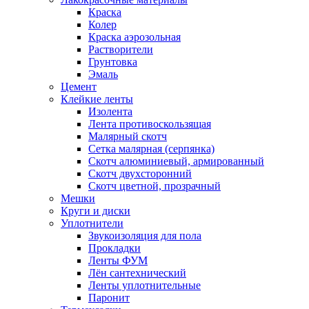
Краска
Колер
Краска аэрозольная
Растворители
Грунтовка
Эмаль
Цемент
Клейкие ленты
Изолента
Лента противоскользящая
Малярный скотч
Сетка малярная (серпянка)
Скотч алюминиевый, армированный
Скотч двухсторонний
Скотч цветной, прозрачный
Мешки
Круги и диски
Уплотнители
Звукоизоляция для пола
Прокладки
Ленты ФУМ
Лён сантехнический
Ленты уплотнительные
Паронит