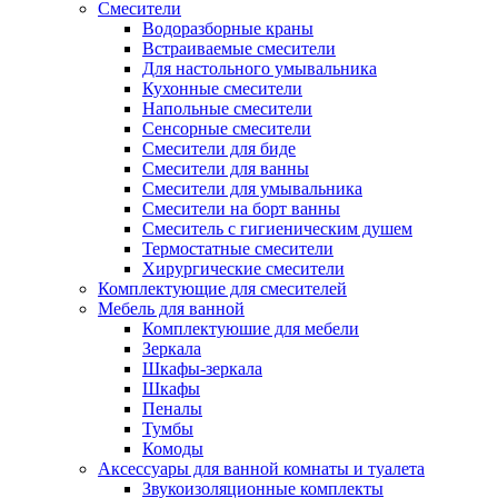
Смесители
Водоразборные краны
Встраиваемые смесители
Для настольного умывальника
Кухонные смесители
Напольные смесители
Сенсорные смесители
Смесители для биде
Смесители для ванны
Смесители для умывальника
Смесители на борт ванны
Смеситель с гигиеническим душем
Термостатные смесители
Хирургические смесители
Комплектующие для смесителей
Мебель для ванной
Комплектуюшие для мебели
Зеркала
Шкафы-зеркала
Шкафы
Пеналы
Тумбы
Комоды
Аксессуары для ванной комнаты и туалета
Звукоизоляционные комплекты