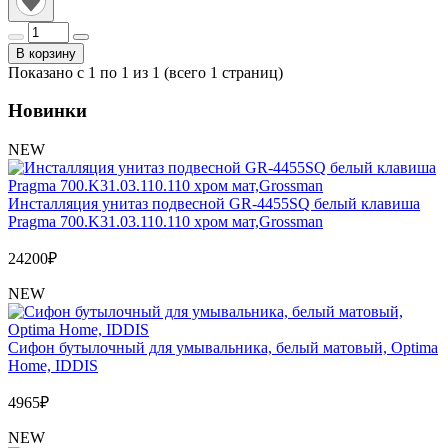
В корзину
Показано с 1 по 1 из 1 (всего 1 страниц)
Новинки
NEW
Инсталляция унитаз подвесной GR-4455SQ белый клавиша
Pragma 700.K31.03.110.110 хром мат,Grossman
24200
₽
NEW
Сифон бутылочный для умывальника, белый матовый, Optima
Home, IDDIS
4965
₽
NEW