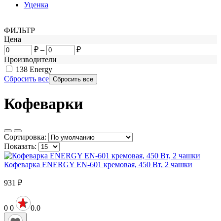
Уценка
ФИЛЬТР
Цена
₽
–
₽
Производители
138
Energy
Сбросить все
Кофеварки
Сортировка:
Показать:
Кофеварка ENERGY EN-601 кремовая, 450 Вт, 2 чашки
931
₽
0
0
0.0