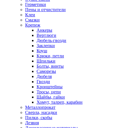
Герметики
Пены и отчистители
Клеи
Смазки
Крепеж
Анкеры
Вертлюги
Дюбель-гвозди
Заклепки
Коуш
Крюки, петли
Шпильки
Болты, винты
Саморезы
Дюбеля
Гвозди
Кронштейны
Тросы, цепи
Шайбы, гайки
Хомут, талреп, карабин
Металлопрокат
Сверла, насадки
Пилки, скобы
Лезвия
Лакокрасочные материалы