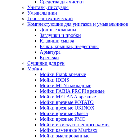
Средства для чистки
Унитазы, писсуары
Умывальники
Трос сантехнический
Комплектующие для унитазов и умывальников
Донные клапаны
Заглушки и пробки
Клавиши смыва
Бачки, крышки, пьедесталы
Арматура
Крепежи
Сушилки для рук
Мойки
Мойки Frank врезные
Мойки IDDIS
Мойки MLN накладные
Мойки FABIA PROFI врезные
Мойки MELANA врезные
Мойки врезные POTATO
Мойки врезные UKINOX
Мойки врезные Омега
Мойки врезные РМС
Мойки из искусственного камня
Мойки каменные Marrbaxx
Мойки эмалированные