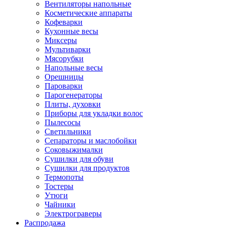
Вентиляторы напольные
Косметические аппараты
Кофеварки
Кухонные весы
Миксеры
Мультиварки
Мясорубки
Напольные весы
Орешницы
Пароварки
Парогенераторы
Плиты, духовки
Приборы для укладки волос
Пылесосы
Светильники
Сепараторы и маслобойки
Соковыжималки
Сушилки для обуви
Сушилки для продуктов
Термопоты
Тостеры
Утюги
Чайники
Электрограверы
Распродажа