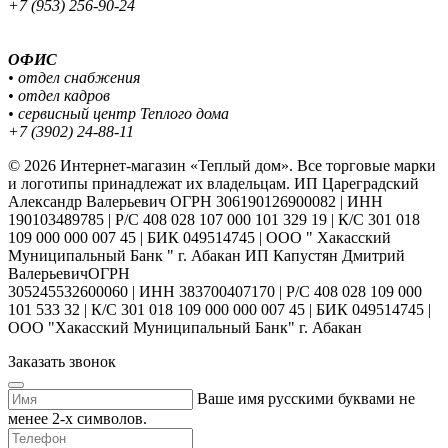
+7 (953) 256-90-24
ОФИС
• отдел снабжения
• отдел кадров
• сервисный центр Теплого дома
+7 (3902) 24-88-11
© 2026 Интернет-магазин «Теплый дом». Все торговые марки
и логотипы принадлежат их владельцам. ИП Цареградский
Александр Валерьевич ОГРН 306190126900082 | ИНН
190103489785 | Р/С 408 028 107 000 101 329 19 | К/С 301 018
109 000 000 007 45 | БИК 049514745 | ООО " Хакасский
Муниципальный Банк " г. Абакан ИП Капустян Дмитрий
ВалерьевичОГРН
305245532600060 | ИНН 383700407170 | Р/С 408 028 109 000
101 533 32 | К/С 301 018 109 000 000 007 45 | БИК 049514745 |
ООО "Хакасский Муниципальный Банк" г. Абакан
Заказать звонок
Ваше имя русскими буквами не
менее 2-х символов.