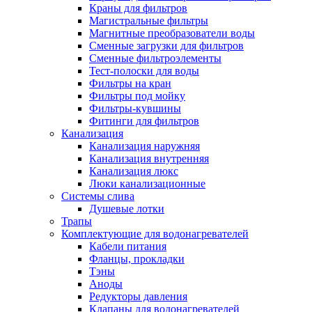
Краны для фильтров
Полезные статьи
Магистральные фильтры
Магнитные преобразователи воды
Сменные загрузки для фильтров
Сменные фильтроэлементы
Тест-полоски для воды
Фильтры на кран
Новости и Акции
Фильтры под мойку
Фильтры-кувшины
Фитинги для фильтров
Оплата и доставка
Канализация
Сервис-центр
Канализация наружняя
Канализация внутренняя
Канализация люкс
Адреса Сервис-центров
Люки канализационные
Системы слива
Душевые лотки
Трапы
Комплектующие для водонагревателей
Условия возврата товара
Кабели питания
Фланцы, прокладки
Тэны
Аноды
Редукторы давления
Клапаны для водонагревателей