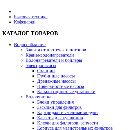
Бытовая техника
Бытовая техника
Кофеварки
Хозяйственные товары
КАТАЛОГ ТОВАРОВ
Водоснабжение
Защита от протечек и потопов
Краны-водонагреватели
Строительные товары
Водонагреватели и бойлеры
Электронасосы
Станции
Глубинные насосы
Дренажные насосы
Поверхностные насосы
Все для бани
Канализационные установки
Водоочистка
Блоки управления
Засыпки для фильтров
Картриджи и сменные модули
Кассеты для кувшинов
Блог
Ключи для фильтров, запчасти
Корпуса для магистральных фильтров