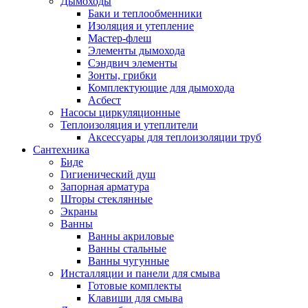
Дымоходы
Баки и теплообменники
Изоляция и утепление
Мастер-флеш
Элементы дымохода
Сэндвич элементы
Зонты, грибки
Комплектующие для дымохода
Асбест
Насосы циркуляционные
Теплоизоляция и утеплители
Аксессуары для теплоизоляции труб
Сантехника
Биде
Гигиенический душ
Запорная арматура
Шторы стеклянные
Экраны
Ванны
Ванны акриловые
Ванны стальные
Ванны чугунные
Инсталляции и панели для смыва
Готовые комплекты
Клавиши для смыва