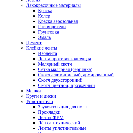
Лакокрасочные материалы
Краска
Колер
Краска аэрозольная
Растворители
Грунтовка
Эмаль
Цемент
Клейкие ленты
Изолента
Лента противоскользящая
Малярный скотч
Сетка малярная (серпянка)
Скотч алюминиевый, армированный
Скотч двухсторонний
Скотч цветной, прозрачный
Мешки
Круги и диски
Уплотнители
Звукоизоляция для пола
Прокладки
Ленты ФУМ
Лён сантехнический
Ленты уплотнительные