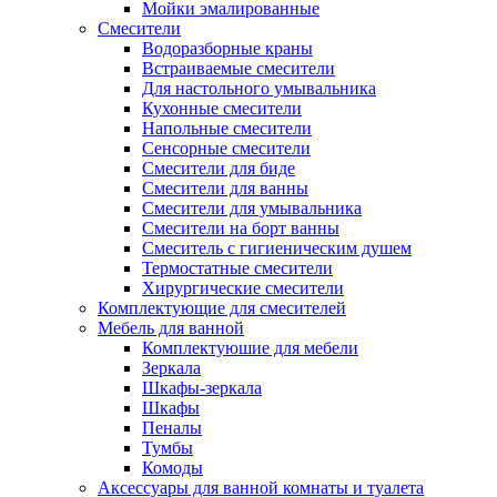
Мойки эмалированные
Смесители
Водоразборные краны
Встраиваемые смесители
Для настольного умывальника
Кухонные смесители
Напольные смесители
Сенсорные смесители
Смесители для биде
Смесители для ванны
Смесители для умывальника
Смесители на борт ванны
Смеситель с гигиеническим душем
Термостатные смесители
Хирургические смесители
Комплектующие для смесителей
Мебель для ванной
Комплектуюшие для мебели
Зеркала
Шкафы-зеркала
Шкафы
Пеналы
Тумбы
Комоды
Аксессуары для ванной комнаты и туалета