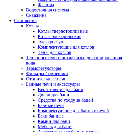
Фланцы
Водосточная система
Скважина
Отопление
Котлы
Котлы твердотопливные
Котлы электрические
Электросауны
Комплектующие для котлов
Тэны для котлов
Теплоносители и антифризы, дистилированная
вода
Терморегуляторы
Фильтры / грязевики
Отопительные печи
Банные печи и аксессуары
Вернтиляция для бани
Двери для бани
Средства по уходу за баней
Банные печи
Комплектующие для банных печей
Баки банные
Камни для бани
Мебель для бани
Аксессуары для бани и сауны