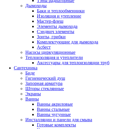
Тэны радиаторные
Дымоходы
Баки и теплообменники
Изоляция и утепление
Мастер-флеш
Элементы дымохода
Сэндвич элементы
Зонты, грибки
Комплектующие для дымохода
Асбест
Насосы циркуляционные
Теплоизоляция и утеплители
Аксессуары для теплоизоляции труб
Сантехника
Биде
Гигиенический душ
Запорная арматура
Шторы стеклянные
Экраны
Ванны
Ванны акриловые
Ванны стальные
Ванны чугунные
Инсталляции и панели для смыва
Готовые комплекты