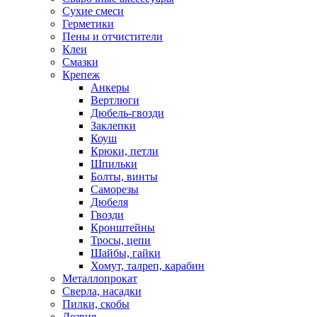
Сухие смеси
Герметики
Пены и отчистители
Клеи
Смазки
Крепеж
Анкеры
Вертлюги
Дюбель-гвозди
Заклепки
Коуш
Крюки, петли
Шпильки
Болты, винты
Саморезы
Дюбеля
Гвозди
Кронштейны
Тросы, цепи
Шайбы, гайки
Хомут, талреп, карабин
Металлопрокат
Сверла, насадки
Пилки, скобы
Лезвия