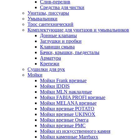
Слив-перелив
Средства для чистки
Унитазы, писсуары
Умывальники
Трос сантехнический
Комплектующие для унитазов и умывальников
Донные клапаны
Заглушки и пробки
Клавиши смыва
Бачки, крышки, пьедесталы
Арматура
Крепежи
Сушилки для рук
Мойки
Мойки Frank врезные
Мойки IDDIS
Мойки MLN накладные
Мойки FABIA PROFI врезные
Мойки MELANA врезные
Мойки врезные POTATO
Мойки врезные UKINOX
Мойки врезные Омега
Мойки врезные РМС
Мойки из искусственного камня
Мойки каменные Marrbaxx