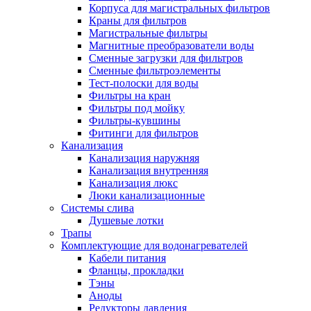
Корпуса для магистральных фильтров
Полезные статьи
Краны для фильтров
Магистральные фильтры
Магнитные преобразователи воды
Сменные загрузки для фильтров
Сменные фильтроэлементы
Тест-полоски для воды
Новости и Акции
Фильтры на кран
Фильтры под мойку
Фильтры-кувшины
Оплата и доставка
Фитинги для фильтров
Сервис-центр
Канализация
Канализация наружняя
Канализация внутренняя
Адреса Сервис-центров
Канализация люкс
Люки канализационные
Системы слива
Душевые лотки
Трапы
Условия возврата товара
Комплектующие для водонагревателей
Кабели питания
Фланцы, прокладки
Тэны
Аноды
Редукторы давления