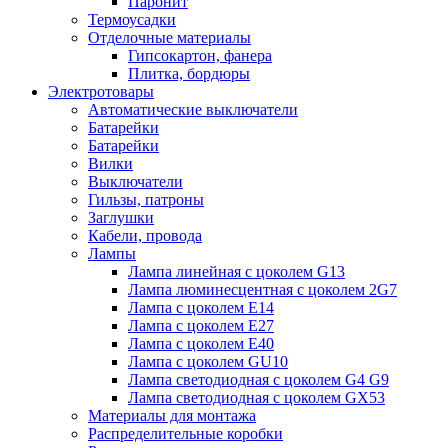
Паронит
Термоусадки
Отделочные материалы
Гипсокартон, фанера
Плитка, бордюры
Электротовары
Автоматические выключатели
Батарейки
Батарейки
Вилки
Выключатели
Гильзы, патроны
Заглушки
Кабели, провода
Лампы
Лампа линейная с цоколем G13
Лампа люминесцентная с цоколем 2G7
Лампа с цоколем E14
Лампа с цоколем E27
Лампа с цоколем E40
Лампа с цоколем GU10
Лампа светодиодная с цоколем G4 G9
Лампа светодиодная с цоколем GX53
Материалы для монтажа
Распределительные коробки