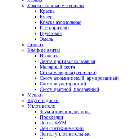
Лакокрасочные материалы
Краска
Колер
Краска аэрозольная
Растворители
Грунтовка
Эмаль
Цемент
Клейкие ленты
Изолента
Лента противоскользящая
Малярный скотч
Сетка малярная (серпянка)
Скотч алюминиевый, армированный
Скотч двухсторонний
Скотч цветной, прозрачный
Мешки
Круги и диски
Уплотнители
Звукоизоляция для пола
Прокладки
Ленты ФУМ
Лён сантехнический
Ленты уплотнительные