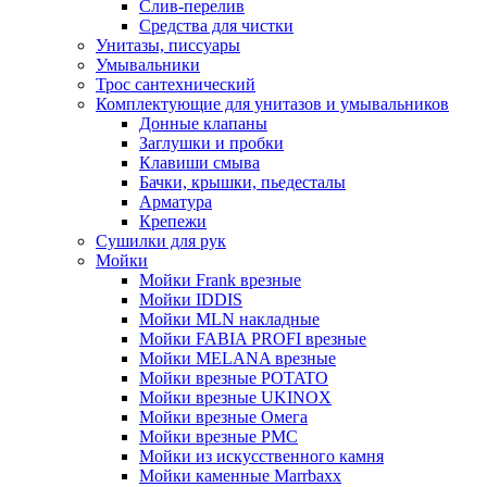
Слив-перелив
Средства для чистки
Унитазы, писсуары
Умывальники
Трос сантехнический
Комплектующие для унитазов и умывальников
Донные клапаны
Заглушки и пробки
Клавиши смыва
Бачки, крышки, пьедесталы
Арматура
Крепежи
Сушилки для рук
Мойки
Мойки Frank врезные
Мойки IDDIS
Мойки MLN накладные
Мойки FABIA PROFI врезные
Мойки MELANA врезные
Мойки врезные POTATO
Мойки врезные UKINOX
Мойки врезные Омега
Мойки врезные РМС
Мойки из искусственного камня
Мойки каменные Marrbaxx