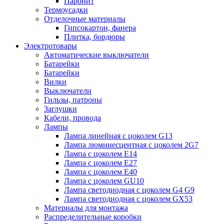
Паронит
Термоусадки
Отделочные материалы
Гипсокартон, фанера
Плитка, бордюры
Электротовары
Автоматические выключатели
Батарейки
Батарейки
Вилки
Выключатели
Гильзы, патроны
Заглушки
Кабели, провода
Лампы
Лампа линейная с цоколем G13
Лампа люминесцентная с цоколем 2G7
Лампа с цоколем E14
Лампа с цоколем E27
Лампа с цоколем E40
Лампа с цоколем GU10
Лампа светодиодная с цоколем G4 G9
Лампа светодиодная с цоколем GX53
Материалы для монтажа
Распределительные коробки