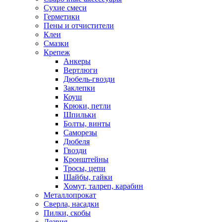
Сухие смеси
Герметики
Пены и отчистители
Клеи
Смазки
Крепеж
Анкеры
Вертлюги
Дюбель-гвозди
Заклепки
Коуш
Крюки, петли
Шпильки
Болты, винты
Саморезы
Дюбеля
Гвозди
Кронштейны
Тросы, цепи
Шайбы, гайки
Хомут, талреп, карабин
Металлопрокат
Сверла, насадки
Пилки, скобы
Лезвия