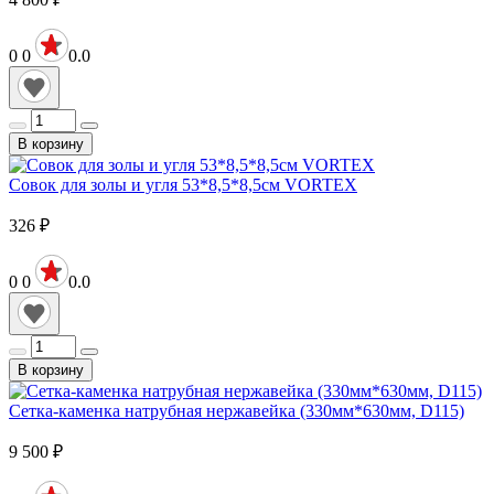
0
0
0.0
В корзину
Совок для золы и угля 53*8,5*8,5см VORTEX
326
₽
0
0
0.0
В корзину
Сетка-каменка натрубная нержавейка (330мм*630мм, D115)
9 500
₽