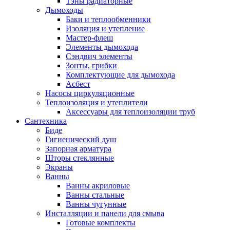
Тэны радиаторные
Дымоходы
Баки и теплообменники
Изоляция и утепление
Мастер-флеш
Элементы дымохода
Сэндвич элементы
Зонты, грибки
Комплектующие для дымохода
Асбест
Насосы циркуляционные
Теплоизоляция и утеплители
Аксессуары для теплоизоляции труб
Сантехника
Биде
Гигиенический душ
Запорная арматура
Шторы стеклянные
Экраны
Ванны
Ванны акриловые
Ванны стальные
Ванны чугунные
Инсталляции и панели для смыва
Готовые комплекты