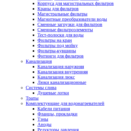
Корпуса для магистральных фильтров
Полезные статьи
Краны для фильтров
Магистральные фильтры
Магнитные преобразователи воды
Сменные загрузки для фильтров
Сменные фильтроэлементы
Тест-полоски для воды
Новости и Акции
Фильтры на кран
Фильтры под мойку
Фильтры-кувшины
Оплата и доставка
Фитинги для фильтров
Сервис-центр
Канализация
Канализация наружняя
Канализация внутренняя
Адреса Сервис-центров
Канализация люкс
Люки канализационные
Системы слива
Душевые лотки
Трапы
Условия возврата товара
Комплектующие для водонагревателей
Кабели питания
Фланцы, прокладки
Тэны
Аноды
Редукторы давления