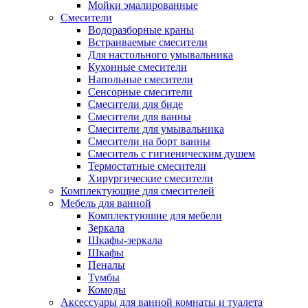
Мойки эмалированные
Смесители
Водоразборные краны
Встраиваемые смесители
Для настольного умывальника
Кухонные смесители
Напольные смесители
Сенсорные смесители
Смесители для биде
Смесители для ванны
Смесители для умывальника
Смесители на борт ванны
Смеситель с гигиеническим душем
Термостатные смесители
Хирургические смесители
Комплектующие для смесителей
Мебель для ванной
Комплектуюшие для мебели
Зеркала
Шкафы-зеркала
Шкафы
Пеналы
Тумбы
Комоды
Аксессуары для ванной комнаты и туалета