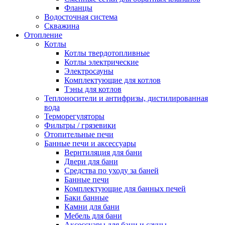
Фланцы
Водосточная система
Скважина
Отопление
Котлы
Котлы твердотопливные
Котлы электрические
Электросауны
Комплектующие для котлов
Тэны для котлов
Теплоносители и антифризы, дистилированная
вода
Терморегуляторы
Фильтры / грязевики
Отопительные печи
Банные печи и аксессуары
Вернтиляция для бани
Двери для бани
Средства по уходу за баней
Банные печи
Комплектующие для банных печей
Баки банные
Камни для бани
Мебель для бани
Аксессуары для бани и сауны