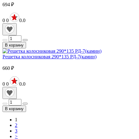
694
₽
0
0
0.0
В корзину
Решетка колосниковая 290*135 РД-7(камин)
660
₽
0
0
0.0
В корзину
1
2
3
>