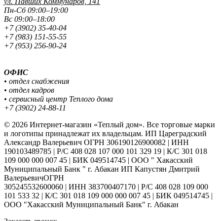
ул. Павших
Коммунаров, 141
Пн-Сб 09:00–19:00
Вс 09:00–18:00
+7 (3902) 35-40-04
+7 (983) 151-55-55
+7 (953) 256-90-24
ОФИС
• отдел снабжения
• отдел кадров
• сервисный центр Теплого дома
+7 (3902) 24-88-11
© 2026 Интернет-магазин «Теплый дом». Все торговые марки
и логотипы принадлежат их владельцам. ИП Цареградский
Александр Валерьевич ОГРН 306190126900082 | ИНН
190103489785 | Р/С 408 028 107 000 101 329 19 | К/С 301 018
109 000 000 007 45 | БИК 049514745 | ООО " Хакасский
Муниципальный Банк " г. Абакан ИП Капустян Дмитрий
ВалерьевичОГРН
305245532600060 | ИНН 383700407170 | Р/С 408 028 109 000
101 533 32 | К/С 301 018 109 000 000 007 45 | БИК 049514745 |
ООО "Хакасский Муниципальный Банк" г. Абакан