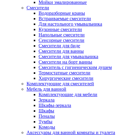
Мойки эмалированные
Смесители
Водоразборные краны
Встраиваемые смесители
Для настольного умывальника
Кухонные смесители
Напольные смесители
Сенсорные смесители
Смесители для биде
Смесители для ванны
Смесители для умывальника
Смесители на борт ванны
Смеситель с гигиеническим душем
Термостатные смесители
Хирургические смесители
Комплектующие для смесителей
Мебель для ванной
Комплектуюшие для мебели
Зеркала
Шкафы-зеркала
Шкафы
Пеналы
Тумбы
Комоды
Аксессуары для ванной комнаты и туалета