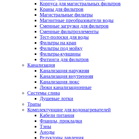
Корпуса для магистральных фильтров
Полезные статьи
Краны для фильтров
Магистральные фильтры
Магнитные преобразователи воды
Сменные загрузки для фильтров
Сменные фильтроэлементы
Тест-полоски для воды
Новости и Акции
Фильтры на кран
Фильтры под мойку
Фильтры-кувшины
Оплата и доставка
Фитинги для фильтров
Сервис-центр
Канализация
Канализация наружняя
Канализация внутренняя
Адреса Сервис-центров
Канализация люкс
Люки канализационные
Системы слива
Душевые лотки
Трапы
Условия возврата товара
Комплектующие для водонагревателей
Кабели питания
Фланцы, прокладки
Тэны
Аноды
Редукторы давления