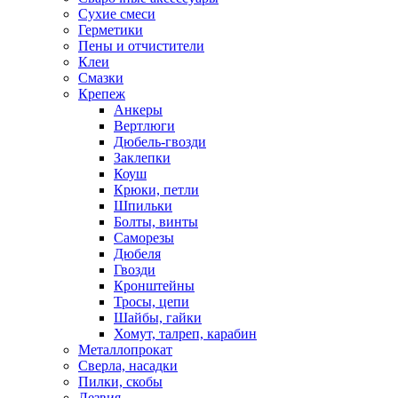
Сухие смеси
Герметики
Пены и отчистители
Клеи
Смазки
Крепеж
Анкеры
Вертлюги
Дюбель-гвозди
Заклепки
Коуш
Крюки, петли
Шпильки
Болты, винты
Саморезы
Дюбеля
Гвозди
Кронштейны
Тросы, цепи
Шайбы, гайки
Хомут, талреп, карабин
Металлопрокат
Сверла, насадки
Пилки, скобы
Лезвия