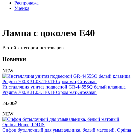
Распродажа
Уценка
Лампа с цоколем E40
В этой категории нет товаров.
Новинки
NEW
Инсталляция унитаз подвесной GR-4455SQ белый клавиша
Pragma 700.K31.03.110.110 хром мат,Grossman
24200
₽
NEW
Сифон бутылочный для умывальника, белый матовый, Optima