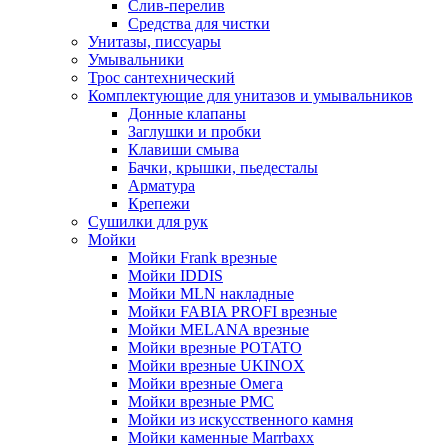
Слив-перелив
Средства для чистки
Унитазы, писсуары
Умывальники
Трос сантехнический
Комплектующие для унитазов и умывальников
Донные клапаны
Заглушки и пробки
Клавиши смыва
Бачки, крышки, пьедесталы
Арматура
Крепежи
Сушилки для рук
Мойки
Мойки Frank врезные
Мойки IDDIS
Мойки MLN накладные
Мойки FABIA PROFI врезные
Мойки MELANA врезные
Мойки врезные POTATO
Мойки врезные UKINOX
Мойки врезные Омега
Мойки врезные РМС
Мойки из искусственного камня
Мойки каменные Marrbaxx