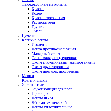
Лакокрасочные материалы
Краска
Колер
Краска аэрозольная
Растворители
Грунтовка
Эмаль
Цемент
Клейкие ленты
Изолента
Лента противоскользящая
Малярный скотч
Сетка малярная (серпянка)
Скотч алюминиевый, армированный
Скотч двухсторонний
Скотч цветной, прозрачный
Мешки
Круги и диски
Уплотнители
Звукоизоляция для пола
Прокладки
Ленты ФУМ
Лён сантехнический
Ленты уплотнительные