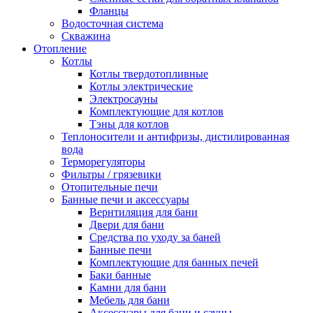
Фланцы
Водосточная система
Скважина
Отопление
Котлы
Котлы твердотопливные
Котлы электрические
Электросауны
Комплектующие для котлов
Тэны для котлов
Теплоносители и антифризы, дистилированная
вода
Терморегуляторы
Фильтры / грязевики
Отопительные печи
Банные печи и аксессуары
Вернтиляция для бани
Двери для бани
Средства по уходу за баней
Банные печи
Комплектующие для банных печей
Баки банные
Камни для бани
Мебель для бани
Аксессуары для бани и сауны