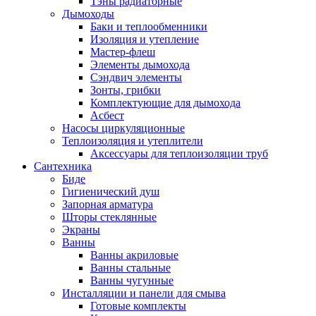
Тэны радиаторные
Дымоходы
Баки и теплообменники
Изоляция и утепление
Мастер-флеш
Элементы дымохода
Сэндвич элементы
Зонты, грибки
Комплектующие для дымохода
Асбест
Насосы циркуляционные
Теплоизоляция и утеплители
Аксессуары для теплоизоляции труб
Сантехника
Биде
Гигиенический душ
Запорная арматура
Шторы стеклянные
Экраны
Ванны
Ванны акриловые
Ванны стальные
Ванны чугунные
Инсталляции и панели для смыва
Готовые комплекты