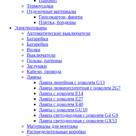
Паронит
Термоусадки
Отделочные материалы
Гипсокартон, фанера
Плитка, бордюры
Электротовары
Автоматические выключатели
Батарейки
Батарейки
Вилки
Выключатели
Гильзы, патроны
Заглушки
Кабели, провода
Лампы
Лампа линейная с цоколем G13
Лампа люминесцентная с цоколем 2G7
Лампа с цоколем E14
Лампа с цоколем E27
Лампа с цоколем E40
Лампа с цоколем GU10
Лампа светодиодная с цоколем G4 G9
Лампа светодиодная с цоколем GX53
Материалы для монтажа
Распределительные коробки