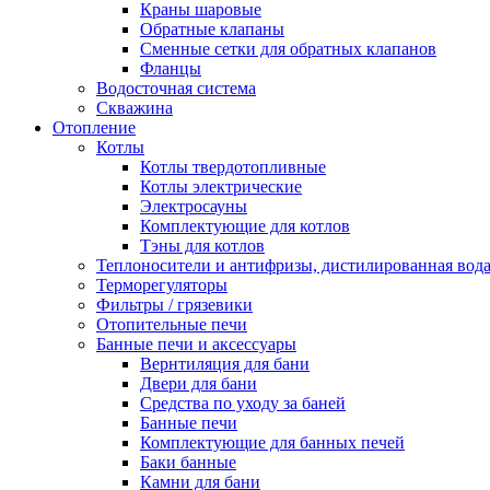
Краны шаровые
Обратные клапаны
Сменные сетки для обратных клапанов
Фланцы
Водосточная система
Скважина
Отопление
Котлы
Котлы твердотопливные
Котлы электрические
Электросауны
Комплектующие для котлов
Тэны для котлов
Теплоносители и антифризы, дистилированная вод
Терморегуляторы
Фильтры / грязевики
Отопительные печи
Банные печи и аксессуары
Вернтиляция для бани
Двери для бани
Средства по уходу за баней
Банные печи
Комплектующие для банных печей
Баки банные
Камни для бани