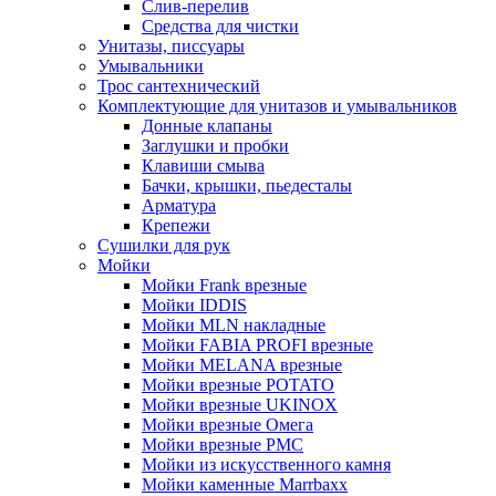
Слив-перелив
Средства для чистки
Унитазы, писсуары
Умывальники
Трос сантехнический
Комплектующие для унитазов и умывальников
Донные клапаны
Заглушки и пробки
Клавиши смыва
Бачки, крышки, пьедесталы
Арматура
Крепежи
Сушилки для рук
Мойки
Мойки Frank врезные
Мойки IDDIS
Мойки MLN накладные
Мойки FABIA PROFI врезные
Мойки MELANA врезные
Мойки врезные POTATO
Мойки врезные UKINOX
Мойки врезные Омега
Мойки врезные РМС
Мойки из искусственного камня
Мойки каменные Marrbaxx