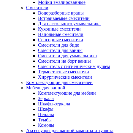
Мойки эмалированные
Смесители
Водоразборные краны
Встраиваемые смесители
Для настольного умывальника
Кухонные смесители
Напольные смесители
Сенсорные смесители
Смесители для биде
Смесители для ванны
Смесители для умывальника
Смесители на борт ванны
Смеситель с гигиеническим душем
Термостатные смесители
Хирургические смесители
Комплектующие для смесителей
Мебель для ванной
Комплектуюшие для мебели
Зеркала
Шкафы-зеркала
Шкафы
Пеналы
Тумбы
Комоды
Аксессуары для ванной комнаты и туалета