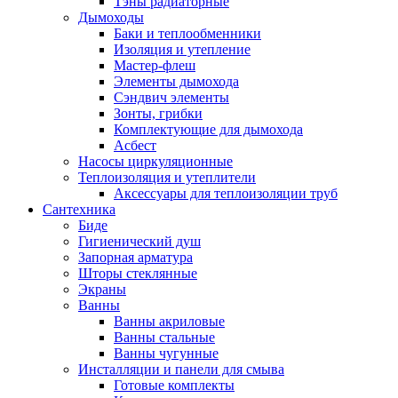
Тэны радиаторные
Дымоходы
Баки и теплообменники
Изоляция и утепление
Мастер-флеш
Элементы дымохода
Сэндвич элементы
Зонты, грибки
Комплектующие для дымохода
Асбест
Насосы циркуляционные
Теплоизоляция и утеплители
Аксессуары для теплоизоляции труб
Сантехника
Биде
Гигиенический душ
Запорная арматура
Шторы стеклянные
Экраны
Ванны
Ванны акриловые
Ванны стальные
Ванны чугунные
Инсталляции и панели для смыва
Готовые комплекты