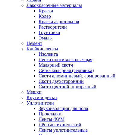
Лакокрасочные материалы
Краска
Колер
Краска аэрозольная
Растворители
Грунтовка
Эмаль
Цемент
Клейкие ленты
Изолента
Лента противоскользящая
Малярный скотч
Сетка малярная (серпянка)
Скотч алюминиевый, армированный
Скотч двухсторонний
Скотч цветной, прозрачный
Мешки
Круги и диски
Уплотнители
Звукоизоляция для пола
Прокладки
Ленты ФУМ
Лён сантехнический
Ленты уплотнительные