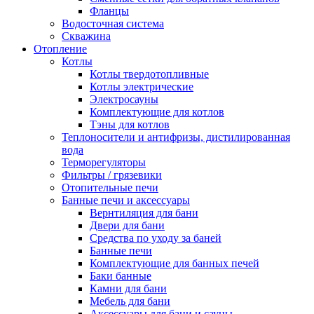
Фланцы
Водосточная система
Скважина
Отопление
Котлы
Котлы твердотопливные
Котлы электрические
Электросауны
Комплектующие для котлов
Тэны для котлов
Теплоносители и антифризы, дистилированная
вода
Терморегуляторы
Фильтры / грязевики
Отопительные печи
Банные печи и аксессуары
Вернтиляция для бани
Двери для бани
Средства по уходу за баней
Банные печи
Комплектующие для банных печей
Баки банные
Камни для бани
Мебель для бани
Аксессуары для бани и сауны