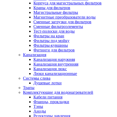
Корпуса для магистральных фильтров
Полезные статьи
Краны для фильтров
Магистральные фильтры
Магнитные преобразователи воды
Сменные загрузки для фильтров
Сменные фильтроэлементы
Тест-полоски для воды
Новости и Акции
Фильтры на кран
Фильтры под мойку
Фильтры-кувшины
Оплата и доставка
Фитинги для фильтров
Сервис-центр
Канализация
Канализация наружняя
Канализация внутренняя
Адреса Сервис-центров
Канализация люкс
Люки канализационные
Системы слива
Душевые лотки
Трапы
Условия возврата товара
Комплектующие для водонагревателей
Кабели питания
Фланцы, прокладки
Тэны
Аноды
Редукторы давления