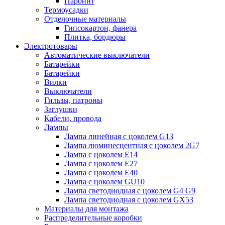
Паронит
Термоусадки
Отделочные материалы
Гипсокартон, фанера
Плитка, бордюры
Электротовары
Автоматические выключатели
Батарейки
Батарейки
Вилки
Выключатели
Гильзы, патроны
Заглушки
Кабели, провода
Лампы
Лампа линейная с цоколем G13
Лампа люминесцентная с цоколем 2G7
Лампа с цоколем E14
Лампа с цоколем E27
Лампа с цоколем E40
Лампа с цоколем GU10
Лампа светодиодная с цоколем G4 G9
Лампа светодиодная с цоколем GX53
Материалы для монтажа
Распределительные коробки