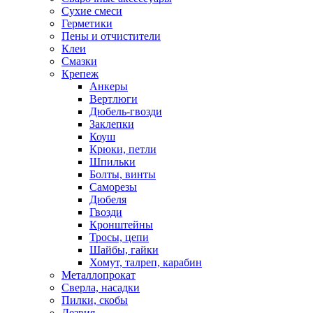
Сухие смеси
Герметики
Пены и отчистители
Клеи
Смазки
Крепеж
Анкеры
Вертлюги
Дюбель-гвозди
Заклепки
Коуш
Крюки, петли
Шпильки
Болты, винты
Саморезы
Дюбеля
Гвозди
Кронштейны
Тросы, цепи
Шайбы, гайки
Хомут, талреп, карабин
Металлопрокат
Сверла, насадки
Пилки, скобы
Лезвия