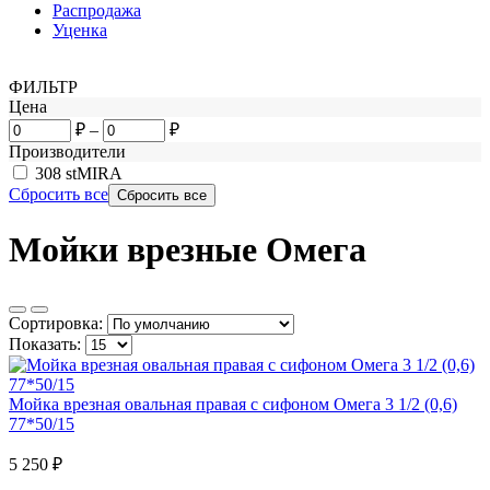
Распродажа
Уценка
ФИЛЬТР
Цена
₽
–
₽
Производители
308
stMIRA
Сбросить все
Мойки врезные Омега
Сортировка:
Показать:
Мойка врезная овальная правая с сифоном Омега 3 1/2 (0,6)
77*50/15
5 250
₽