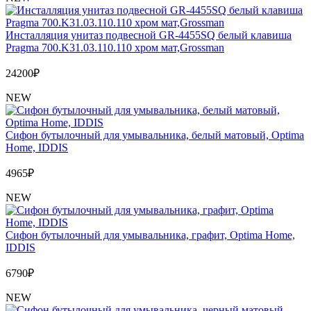
Инсталляция унитаз подвесной GR-4455SQ белый клавиша
Pragma 700.K31.03.110.110 хром мат,Grossman
24200
₽
NEW
Сифон бутылочный для умывальника, белый матовый, Optima
Home, IDDIS
4965
₽
NEW
Сифон бутылочный для умывальника, графит, Optima Home,
IDDIS
6790
₽
NEW